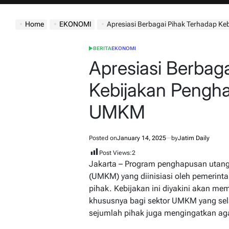
jatimdaily.com
Home
EKONOMI
Apresiasi Berbagai Pihak Terhadap 
BERITA
EKONOMI
POSTED
IN
Apresiasi Berbag
Kebijakan Pengh
UMKM
Posted on
January 14, 2025
by
Jatim Daily
Post Views:
2
Jakarta – Program penghapusan utang
(UMKM) yang diinisiasi oleh pemerinta
pihak. Kebijakan ini diyakini akan me
khususnya bagi sektor UMKM yang sel
sejumlah pihak juga mengingatkan aga