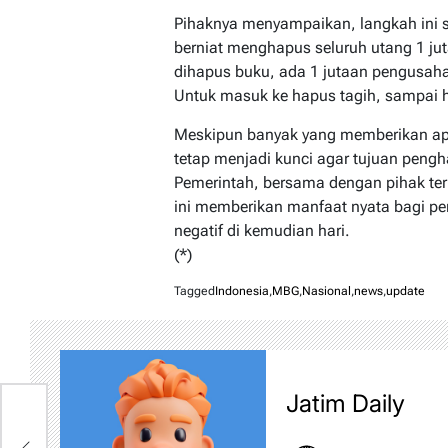
Pihaknya menyampaikan, langkah ini s
berniat menghapus seluruh utang 1 jut
dihapus buku, ada 1 jutaan pengusaha
Untuk masuk ke hapus tagih, sampai ha
Meskipun banyak yang memberikan apr
tetap menjadi kunci agar tujuan peng
Pemerintah, bersama dengan pihak te
ini memberikan manfaat nyata bagi 
negatif di kemudian hari.
(*)
Tagged
Indonesia
,
MBG
,
Nasional
,
news
,
update
Jatim Daily