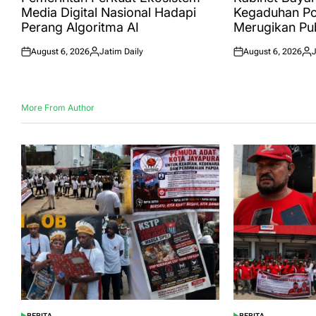
Media Digital Nasional Hadapi
Kegaduhan Pol
Perang Algoritma AI
Merugikan Pub
August 6, 2026
Jatim Daily
August 6, 2026
J
Posted
Posted
Posted
Pos
on
by
on
by
More From Author
BERITA
BERITA