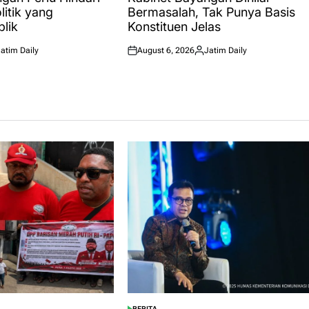
itik yang
Bermasalah, Tak Punya Basis
lik
Konstituen Jelas
atim Daily
August 6, 2026
Jatim Daily
ted
Posted
Posted
on
by
BERITA