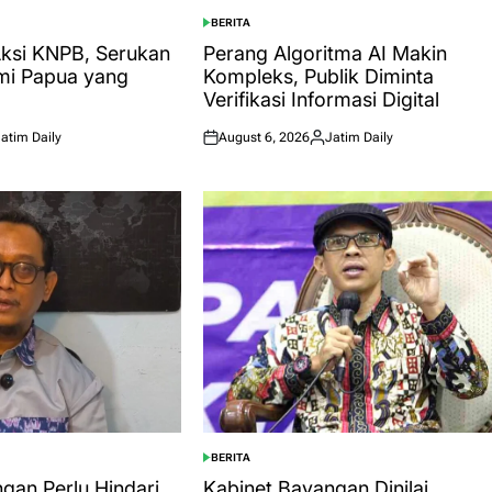
BERITA
POSTED
IN
si KNPB, Serukan
Perang Algoritma AI Makin
mi Papua yang
Kompleks, Publik Diminta
Verifikasi Informasi Digital
atim Daily
August 6, 2026
Jatim Daily
ted
Posted
Posted
on
by
BERITA
POSTED
IN
gan Perlu Hindari
Kabinet Bayangan Dinilai