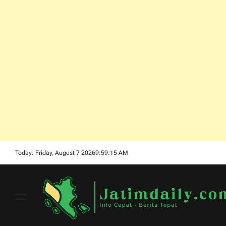
Skip
Today: Friday, August 7 2026
9
:
59
:
16
AM
to
content
Menu