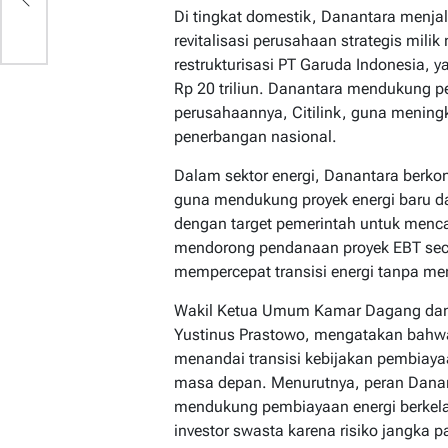
Di tingkat domestik, Danantara menja
revitalisasi perusahaan strategis mili
restrukturisasi PT Garuda Indonesia, 
Rp 20 triliun. Danantara mendukung 
perusahaannya, Citilink, guna meningk
penerbangan nasional.
Dalam sektor energi, Danantara berkont
guna mendukung proyek energi baru da
dengan target pemerintah untuk menc
mendorong pendanaan proyek EBT sec
mempercepat transisi energi tanpa me
Wakil Ketua Umum Kamar Dagang dan I
Yustinus Prastowo, mengatakan bahwa 
menandai transisi kebijakan pembiaya
masa depan. Menurutnya, peran Danan
mendukung pembiayaan energi berkelan
investor swasta karena risiko jangka