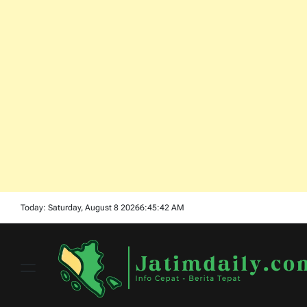
Skip
Today: Saturday, August 8 2026
6
:
45
:
44
AM
to
content
Menu