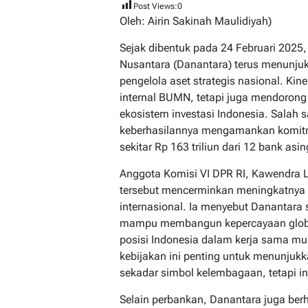
Post Views:
0
Oleh: Airin Sakinah Maulidiyah)
Sejak dibentuk pada 24 Februari 2025
Nusantara (Danantara) terus menunjuk
pengelola aset strategis nasional. Ki
internal BUMN, tetapi juga mendorong
ekosistem investasi Indonesia. Salah
keberhasilannya mengamankan komitme
sekitar Rp 163 triliun dari 12 bank asi
Anggota Komisi VI DPR RI, Kawendra 
tersebut mencerminkan meningkatnya k
internasional. Ia menyebut Danantara s
mampu membangun kepercayaan global
posisi Indonesia dalam kerja sama mult
kebijakan ini penting untuk menunju
sekadar simbol kelembagaan, tetapi i
Selain perbankan, Danantara juga berh