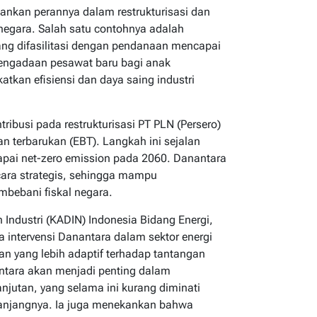
lankan perannya dalam restrukturisasi dan
k negara. Salah satu contohnya adalah
yang difasilitasi dengan pendanaan mencapai
pengadaan pesawat baru bagi anak
atkan efisiensi dan daya saing industri
ribusi pada restrukturisasi PT PLN (Persero)
n terbarukan (EBT). Langkah ini sejalan
apai net-zero emission pada 2060. Danantara
ara strategis, sehingga mampu
mbebani fiskal negara.
ndustri (KADIN) Indonesia Bidang Energi,
intervensi Danantara dalam sektor energi
an yang lebih adaptif terhadap tantangan
tara akan menjadi penting dalam
jutan, yang selama ini kurang diminati
 panjangnya. Ia juga menekankan bahwa