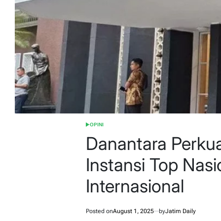
OPINI
POSTED
IN
Danantara Perkua
Instansi Top Nasi
Internasional
Posted on
August 1, 2025
by
Jatim Daily