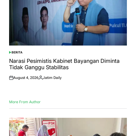
BERITA
POSTED
IN
Narasi Pesimistis Kabinet Bayangan Diminta
Tidak Ganggu Stabilitas
August 4, 2026
Jatim Daily
Posted
Posted
on
by
More From Author