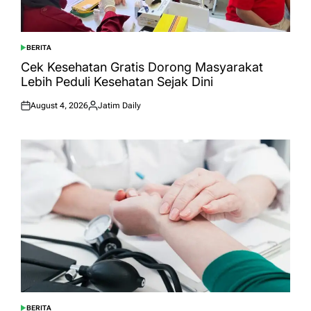
BERITA
POSTED
IN
Cek Kesehatan Gratis Dorong Masyarakat
Lebih Peduli Kesehatan Sejak Dini
August 4, 2026
Jatim Daily
Posted
Posted
on
by
BERITA