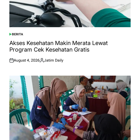
BERITA
POSTED
IN
Akses Kesehatan Makin Merata Lewat
Program Cek Kesehatan Gratis
August 4, 2026
Jatim Daily
Posted
Posted
on
by