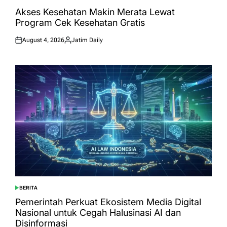
POSTED
IN
Akses Kesehatan Makin Merata Lewat
Program Cek Kesehatan Gratis
August 4, 2026
Jatim Daily
Posted
Posted
on
by
BERITA
POSTED
IN
Pemerintah Perkuat Ekosistem Media Digital
Nasional untuk Cegah Halusinasi AI dan
Disinformasi