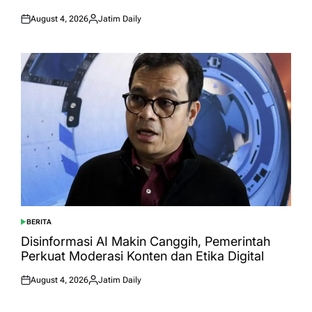
August 4, 2026
Jatim Daily
Posted
Posted
on
by
BERITA
POSTED
IN
Disinformasi AI Makin Canggih, Pemerintah
Perkuat Moderasi Konten dan Etika Digital
August 4, 2026
Jatim Daily
Posted
Posted
on
by