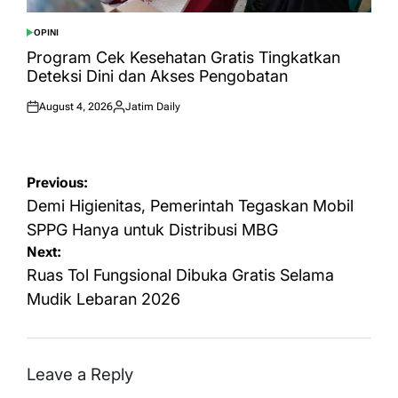
OPINI
POSTED
IN
Program Cek Kesehatan Gratis Tingkatkan
Deteksi Dini dan Akses Pengobatan
August 4, 2026
Jatim Daily
Posted
Posted
on
by
Post
Previous:
navigation
Demi Higienitas, Pemerintah Tegaskan Mobil
SPPG Hanya untuk Distribusi MBG
Next:
Ruas Tol Fungsional Dibuka Gratis Selama
Mudik Lebaran 2026
Leave a Reply