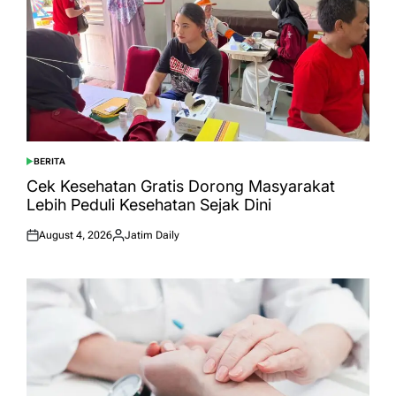
BERITA
POSTED
IN
Cek Kesehatan Gratis Dorong Masyarakat
Lebih Peduli Kesehatan Sejak Dini
August 4, 2026
Jatim Daily
Posted
Posted
on
by