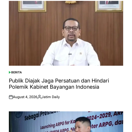
BERITA
POSTED
IN
Publik Diajak Jaga Persatuan dan Hindari
Polemik Kabinet Bayangan Indonesia
August 4, 2026
Jatim Daily
Posted
Posted
on
by