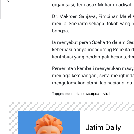
organisasi, termasuk Muhammadiyah.
Dr. Makroen Sanjaya, Pimpinan Majel
menilai Soeharto sebagai tokoh yang m
bangsa.
Ia menyebut peran Soeharto dalam Se
keberhasilannya mendorong Repelita 
kontribusi yang berdampak besar ter
Pemerintah kembali menyerukan masy
menjaga ketenangan, serta menghindar
mengutamakan stabilitas nasional dan
Tagged
Indonesia
,
news
,
update
,
viral
Jatim Daily