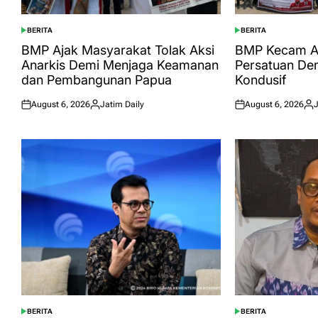
BERITA
BERITA
POSTED
POSTED
IN
IN
BMP Ajak Masyarakat Tolak Aksi
BMP Kecam Ak
Anarkis Demi Menjaga Keamanan
Persatuan De
dan Pembangunan Papua
Kondusif
August 6, 2026
Jatim Daily
August 6, 2026
J
Posted
Posted
Posted
Pos
on
by
on
by
BERITA
BERITA
POSTED
POSTED