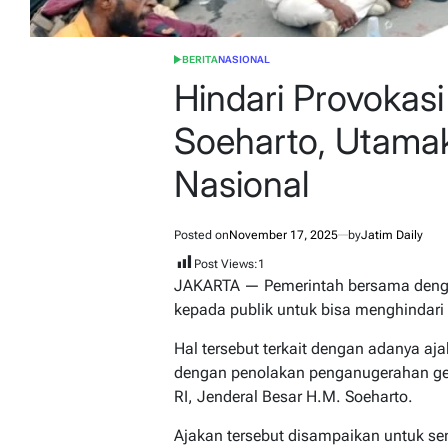
BERITA
NASIONAL
POSTED
IN
Hindari Provoka
Soeharto, Utamak
Nasional
Posted on
November 17, 2025
by
Jatim Daily
Post Views:
1
JAKARTA — Pemerintah bersama deng
kepada publik untuk bisa menghindari 
Hal tersebut terkait dengan adanya aj
dengan penolakan penganugerahan gel
RI, Jenderal Besar H.M. Soeharto.
Ajakan tersebut disampaikan untuk se