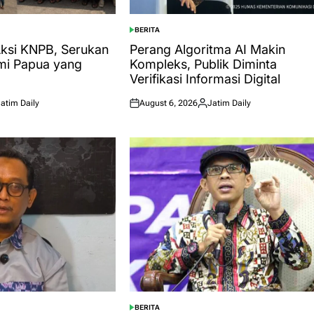
BERITA
POSTED
IN
si KNPB, Serukan
Perang Algoritma AI Makin
mi Papua yang
Kompleks, Publik Diminta
Verifikasi Informasi Digital
atim Daily
August 6, 2026
Jatim Daily
ted
Posted
Posted
on
by
BERITA
POSTED