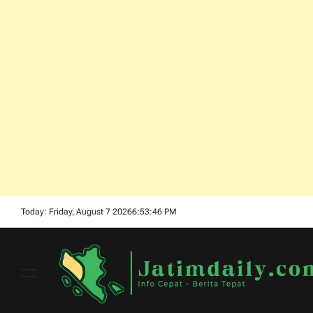
Skip
Today: Friday, August 7 2026
6
:
53
:
47
PM
to
content
Menu