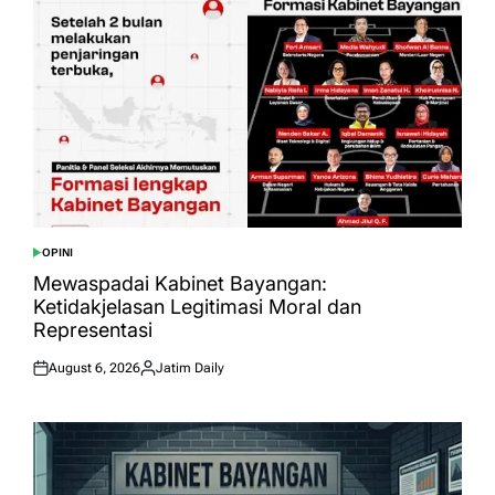
OPINI
POSTED
IN
Mewaspadai Kabinet Bayangan:
Ketidakjelasan Legitimasi Moral dan
Representasi
August 6, 2026
Jatim Daily
Posted
Posted
on
by