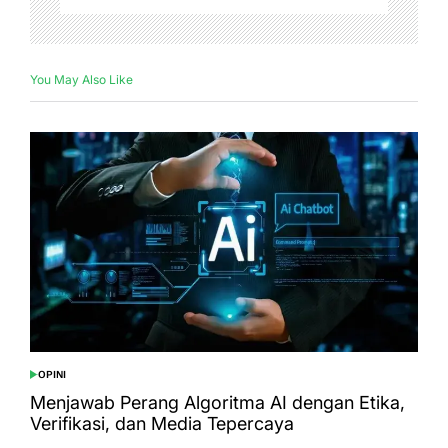
You May Also Like
OPINI
POSTED
IN
Menjawab Perang Algoritma AI dengan Etika,
Verifikasi, dan Media Tepercaya