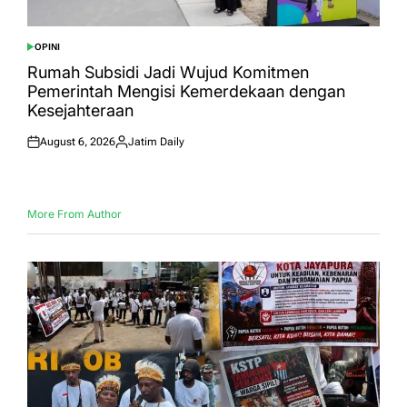
OPINI
POSTED
IN
Rumah Subsidi Jadi Wujud Komitmen
Pemerintah Mengisi Kemerdekaan dengan
Kesejahteraan
August 6, 2026
Jatim Daily
Posted
Posted
on
by
More From Author