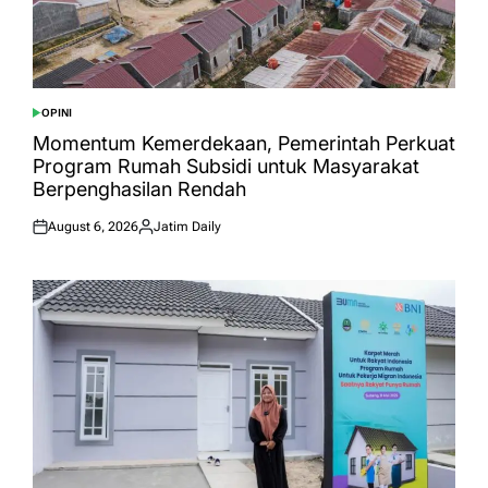
OPINI
POSTED
IN
Momentum Kemerdekaan, Pemerintah Perkuat
Program Rumah Subsidi untuk Masyarakat
Berpenghasilan Rendah
August 6, 2026
Jatim Daily
Posted
Posted
on
by