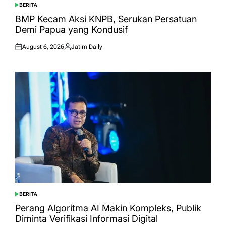
BERITA
POSTED
IN
BMP Kecam Aksi KNPB, Serukan Persatuan
Demi Papua yang Kondusif
August 6, 2026
Jatim Daily
Posted
Posted
on
by
BERITA
POSTED
IN
Perang Algoritma AI Makin Kompleks, Publik
Diminta Verifikasi Informasi Digital