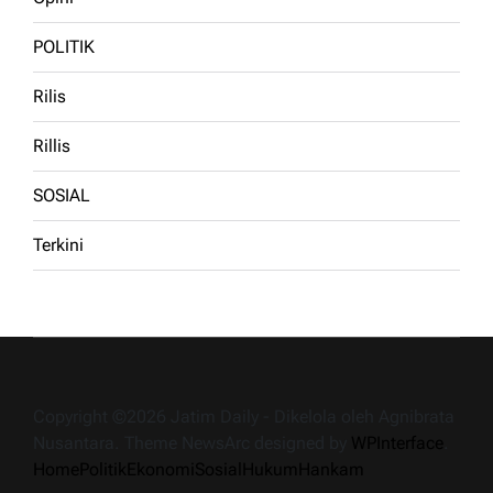
POLITIK
Rilis
Rillis
SOSIAL
Terkini
Copyright ©2026 Jatim Daily - Dikelola oleh Agnibrata
Nusantara. Theme NewsArc designed by
WPInterface
.
Home
Politik
Ekonomi
Sosial
Hukum
Hankam