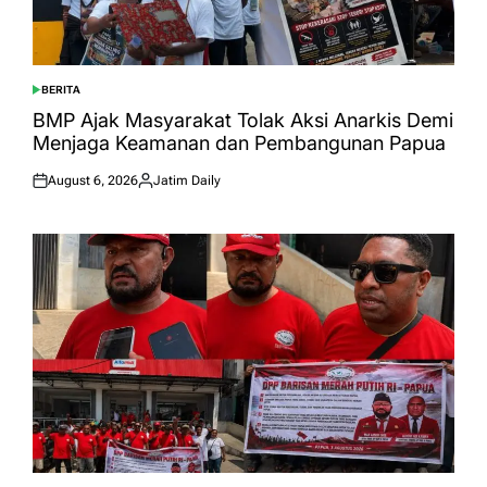
BERITA
POSTED
IN
BMP Ajak Masyarakat Tolak Aksi Anarkis Demi
Menjaga Keamanan dan Pembangunan Papua
August 6, 2026
Jatim Daily
Posted
Posted
on
by