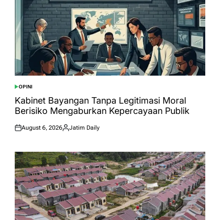
OPINI
POSTED
IN
Kabinet Bayangan Tanpa Legitimasi Moral
Berisiko Mengaburkan Kepercayaan Publik
August 6, 2026
Jatim Daily
Posted
Posted
on
by