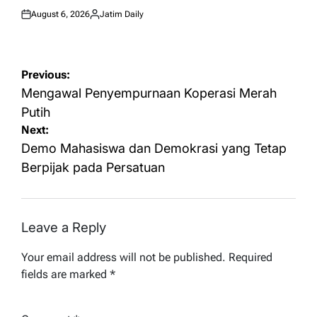
August 6, 2026
Jatim Daily
Posted
Posted
on
by
Post
Previous:
navigation
Mengawal Penyempurnaan Koperasi Merah
Putih
Next:
Demo Mahasiswa dan Demokrasi yang Tetap
Berpijak pada Persatuan
Leave a Reply
Your email address will not be published.
Required
fields are marked
*