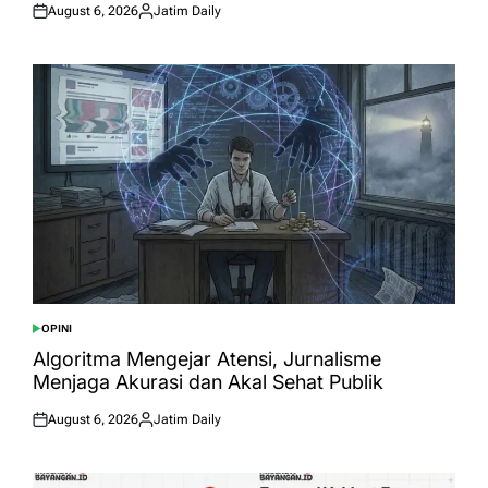
August 6, 2026
Jatim Daily
Posted
Posted
on
by
OPINI
POSTED
IN
Algoritma Mengejar Atensi, Jurnalisme
Menjaga Akurasi dan Akal Sehat Publik
August 6, 2026
Jatim Daily
Posted
Posted
on
by