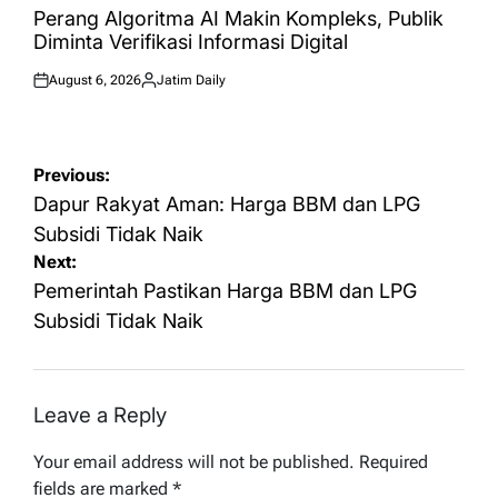
IN
Perang Algoritma AI Makin Kompleks, Publik
Diminta Verifikasi Informasi Digital
August 6, 2026
Jatim Daily
Posted
Posted
on
by
Post
Previous:
navigation
Dapur Rakyat Aman: Harga BBM dan LPG
Subsidi Tidak Naik
Next:
Pemerintah Pastikan Harga BBM dan LPG
Subsidi Tidak Naik
Leave a Reply
Your email address will not be published.
Required
fields are marked
*