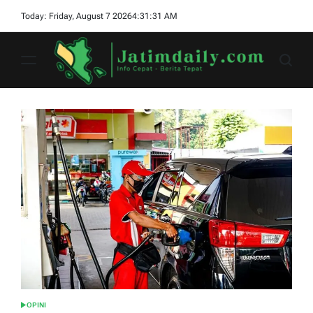
Skip
Today: Friday, August 7 2026
4
:
31
:
32
AM
to
content
jatimdaily.com
OPINI
POSTED