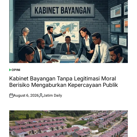
OPINI
POSTED
IN
Kabinet Bayangan Tanpa Legitimasi Moral
Berisiko Mengaburkan Kepercayaan Publik
August 6, 2026
Jatim Daily
Posted
Posted
on
by