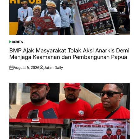
BERITA
POSTED
IN
BMP Ajak Masyarakat Tolak Aksi Anarkis Demi
Menjaga Keamanan dan Pembangunan Papua
August 6, 2026
Jatim Daily
Posted
Posted
on
by