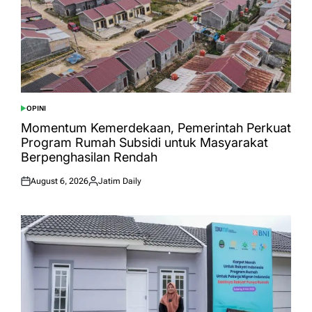
OPINI
POSTED
IN
Momentum Kemerdekaan, Pemerintah Perkuat
Program Rumah Subsidi untuk Masyarakat
Berpenghasilan Rendah
August 6, 2026
Jatim Daily
Posted
Posted
on
by