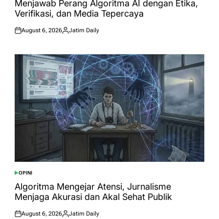
Menjawab Perang Algoritma AI dengan Etika,
Verifikasi, dan Media Tepercaya
August 6, 2026
Jatim Daily
Posted
Posted
on
by
OPINI
POSTED
IN
Algoritma Mengejar Atensi, Jurnalisme
Menjaga Akurasi dan Akal Sehat Publik
August 6, 2026
Jatim Daily
Posted
Posted