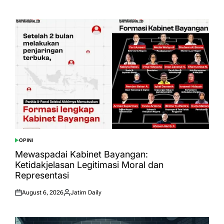
on
by
OPINI
POSTED
IN
Mewaspadai Kabinet Bayangan:
Ketidakjelasan Legitimasi Moral dan
Representasi
August 6, 2026
Jatim Daily
Posted
Posted
on
by