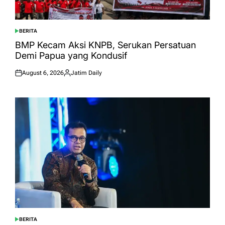
BERITA
POSTED
IN
BMP Kecam Aksi KNPB, Serukan Persatuan
Demi Papua yang Kondusif
August 6, 2026
Jatim Daily
Posted
Posted
on
by
BERITA
POSTED