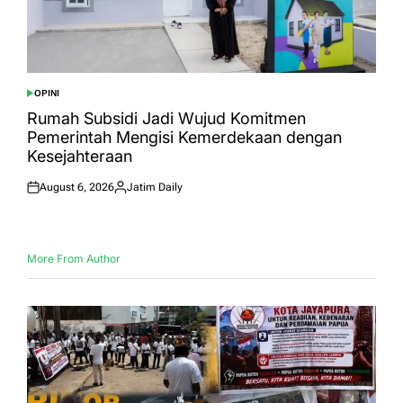
OPINI
POSTED
IN
Rumah Subsidi Jadi Wujud Komitmen
Pemerintah Mengisi Kemerdekaan dengan
Kesejahteraan
August 6, 2026
Jatim Daily
Posted
Posted
on
by
More From Author