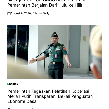
Pemerintah Berjalan Dari Hulu ke Hilir
August 9, 2026
Jatim Daily
Posted
Posted
on
by
BERITA
POSTED
IN
Pemerintah Tegaskan Pelatihan Koperasi
Merah Putih Transparan, Bekali Penguatan
Ekonomi Desa