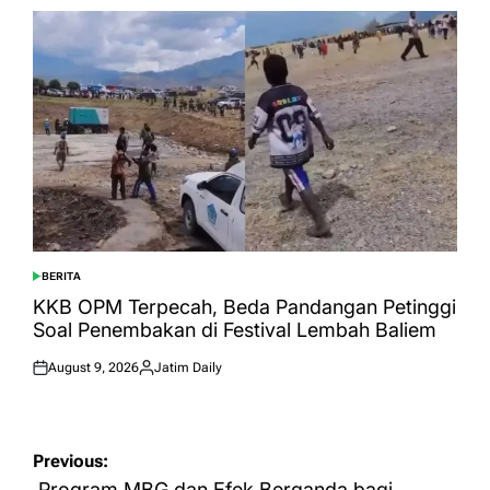
BERITA
POSTED
IN
KKB OPM Terpecah, Beda Pandangan Petinggi
Soal Penembakan di Festival Lembah Baliem
August 9, 2026
Jatim Daily
Posted
Posted
on
by
Post
Previous:
Program MBG dan Efek Berganda bagi