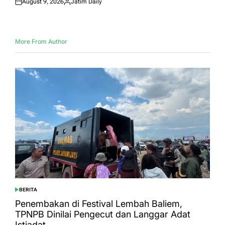
August 9, 2026
Jatim Daily
Posted
Posted
on
by
More From Author
BERITA
POSTED
IN
Penembakan di Festival Lembah Baliem,
TPNPB Dinilai Pengecut dan Langgar Adat
Istiadat