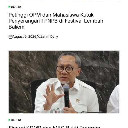
BERITA
POSTED
IN
Petinggi OPM dan Mahasiswa Kutuk
Penyerangan TPNPB di Festival Lembah
Baliem
August 9, 2026
Jatim Daily
Posted
Posted
on
by
BERITA
POSTED
IN
Sinergi KDMP dan MBG Bukti Program