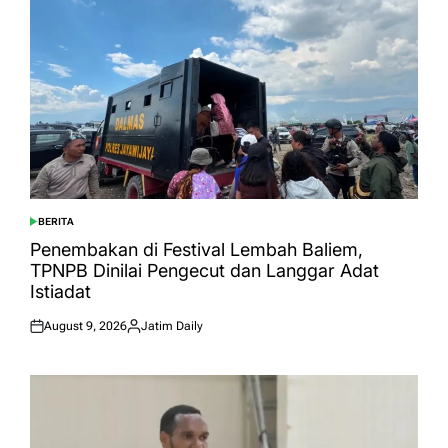
BERITA
POSTED
IN
Penembakan di Festival Lembah Baliem,
TPNPB Dinilai Pengecut dan Langgar Adat
Istiadat
August 9, 2026
Jatim Daily
Posted
Posted
on
by