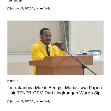
August 9, 2026
Jatim Daily
Posted
Posted
on
by
BERITA
POSTED
IN
Tindakannya Makin Bengis, Mahasiswa Papua
Usir TPNPB-OPM Dari Lingkungan Warga Sipil
August 9, 2026
Jatim Daily
Posted
Posted
on
by