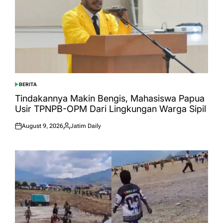
BERITA
POSTED
IN
Tindakannya Makin Bengis, Mahasiswa Papua
Usir TPNPB-OPM Dari Lingkungan Warga Sipil
August 9, 2026
Jatim Daily
Posted
Posted
on
by