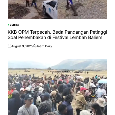
BERITA
POSTED
IN
KKB OPM Terpecah, Beda Pandangan Petinggi
Soal Penembakan di Festival Lembah Baliem
August 9, 2026
Jatim Daily
Posted
Posted
on
by