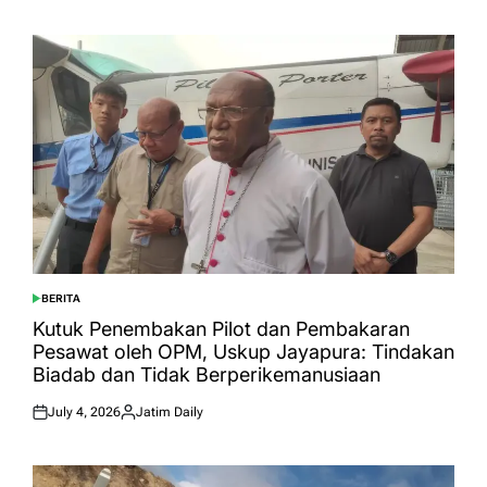
on
by
BERITA
POSTED
IN
Kutuk Penembakan Pilot dan Pembakaran
Pesawat oleh OPM, Uskup Jayapura: Tindakan
Biadab dan Tidak Berperikemanusiaan
July 4, 2026
Jatim Daily
Posted
Posted
on
by