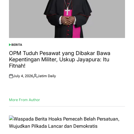
BERITA
POSTED
IN
OPM Tuduh Pesawat yang Dibakar Bawa
Kepentingan Militer, Uskup Jayapura: Itu
Fitnah!
July 4, 2026
Jatim Daily
Posted
Posted
on
by
More From Author