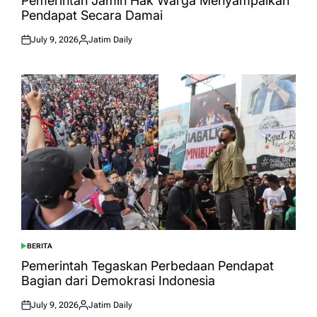
Pemerintah Jamin Hak Warga Menyampaikan
Pendapat Secara Damai
July 9, 2026
Jatim Daily
Posted
Posted
on
by
BERITA
POSTED
IN
Pemerintah Tegaskan Perbedaan Pendapat
Bagian dari Demokrasi Indonesia
July 9, 2026
Jatim Daily
Posted
Posted