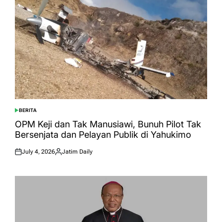
BERITA
POSTED
IN
OPM Keji dan Tak Manusiawi, Bunuh Pilot Tak
Bersenjata dan Pelayan Publik di Yahukimo
July 4, 2026
Jatim Daily
Posted
Posted
on
by