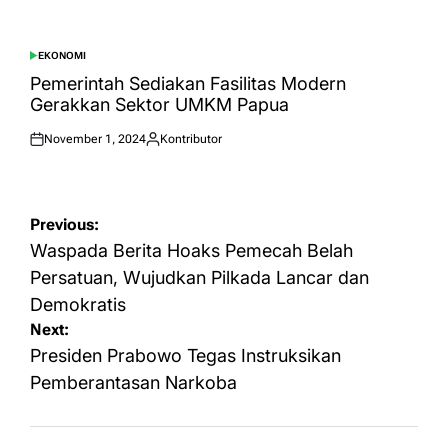
EKONOMI
POSTED
IN
Pemerintah Sediakan Fasilitas Modern
Gerakkan Sektor UMKM Papua
November 1, 2024
Kontributor
Posted
Posted
on
by
Post
Previous:
navigation
Waspada Berita Hoaks Pemecah Belah
Persatuan, Wujudkan Pilkada Lancar dan
Demokratis
Next:
Presiden Prabowo Tegas Instruksikan
Pemberantasan Narkoba