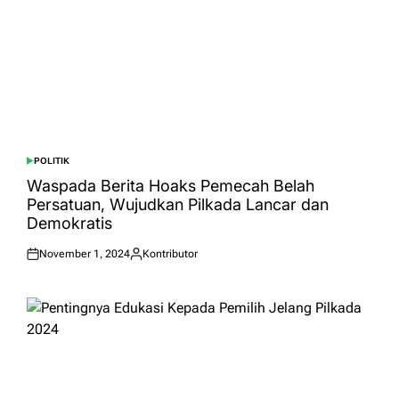
POLITIK
POSTED
IN
Waspada Berita Hoaks Pemecah Belah
Persatuan, Wujudkan Pilkada Lancar dan
Demokratis
November 1, 2024
Kontributor
Posted
Posted
on
by