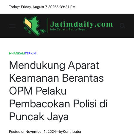
Skip
Today: Friday, August 7 2026
5
:
39
:
22
PM
to
content
jatimdaily.com
HANKAM
TERKINI
POSTED
IN
Mendukung Aparat
Keamanan Berantas
OPM Pelaku
Pembacokan Polisi di
Puncak Jaya
Posted on
November 1, 2024
by
Kontributor