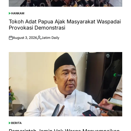
HANKAM
POSTED
IN
Tokoh Adat Papua Ajak Masyarakat Waspadai
Provokasi Demonstrasi
August 3, 2026
Jatim Daily
Posted
Posted
on
by
BERITA
POSTED
IN