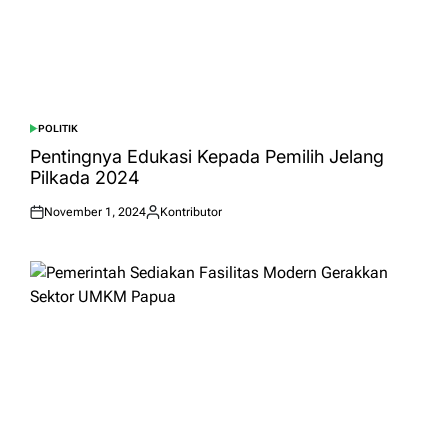
POLITIK
POSTED
IN
Pentingnya Edukasi Kepada Pemilih Jelang
Pilkada 2024
November 1, 2024
Kontributor
Posted
Posted
on
by