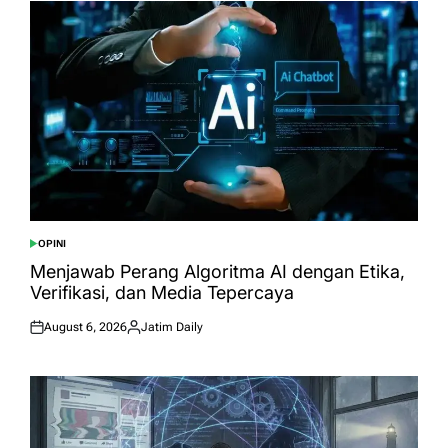
OPINI
POSTED
IN
Menjawab Perang Algoritma AI dengan Etika,
Verifikasi, dan Media Tepercaya
August 6, 2026
Jatim Daily
Posted
Posted
on
by