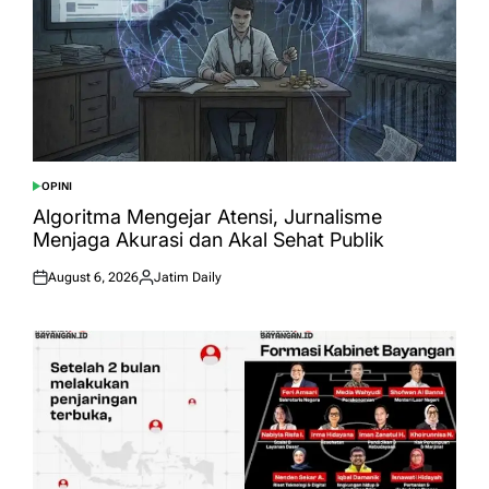
OPINI
POSTED
IN
Algoritma Mengejar Atensi, Jurnalisme
Menjaga Akurasi dan Akal Sehat Publik
August 6, 2026
Jatim Daily
Posted
Posted
on
by