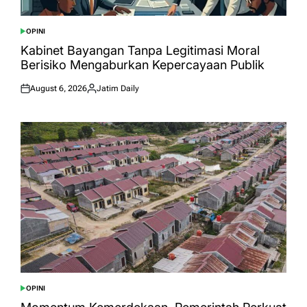
OPINI
POSTED
IN
Kabinet Bayangan Tanpa Legitimasi Moral
Berisiko Mengaburkan Kepercayaan Publik
August 6, 2026
Jatim Daily
Posted
Posted
on
by
OPINI
POSTED
IN