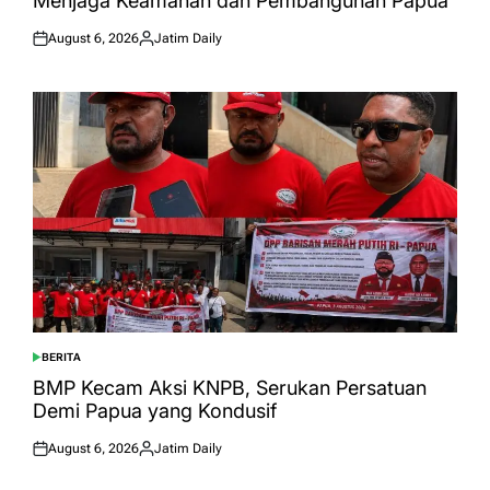
Menjaga Keamanan dan Pembangunan Papua
August 6, 2026
Jatim Daily
Posted
Posted
on
by
BERITA
POSTED
IN
BMP Kecam Aksi KNPB, Serukan Persatuan
Demi Papua yang Kondusif
August 6, 2026
Jatim Daily
Posted
Posted
on
by