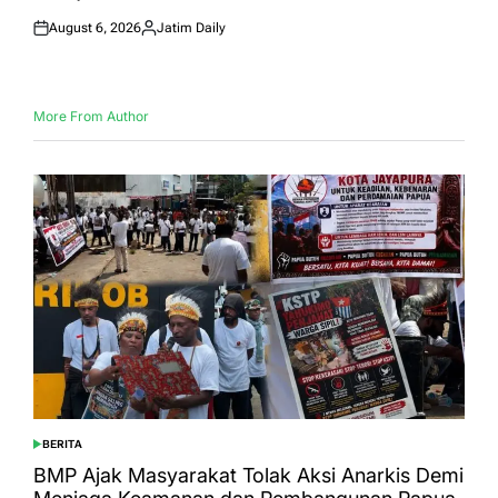
August 6, 2026
Jatim Daily
Posted
Posted
on
by
More From Author
BERITA
POSTED
IN
BMP Ajak Masyarakat Tolak Aksi Anarkis Demi