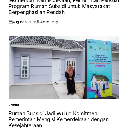
Momentum Kemerdekaan, Pemerintah Perkuat
Program Rumah Subsidi untuk Masyarakat
Berpenghasilan Rendah
August 6, 2026
Jatim Daily
Posted
Posted
on
by
OPINI
POSTED
IN
Rumah Subsidi Jadi Wujud Komitmen
Pemerintah Mengisi Kemerdekaan dengan
Kesejahteraan