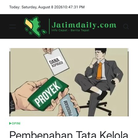
Skip
Today: Saturday, August 8 2026
10
:
47
:
32
PM
to
content
jatimdaily.com
OPINI
POSTED
IN
Pembenahan Tata Kelola