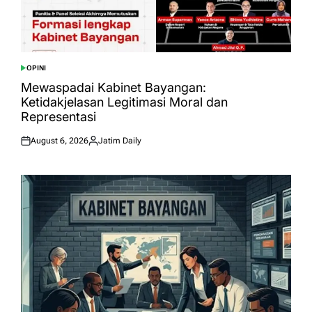
OPINI
POSTED
IN
Mewaspadai Kabinet Bayangan:
Ketidakjelasan Legitimasi Moral dan
Representasi
August 6, 2026
Jatim Daily
Posted
Posted
on
by