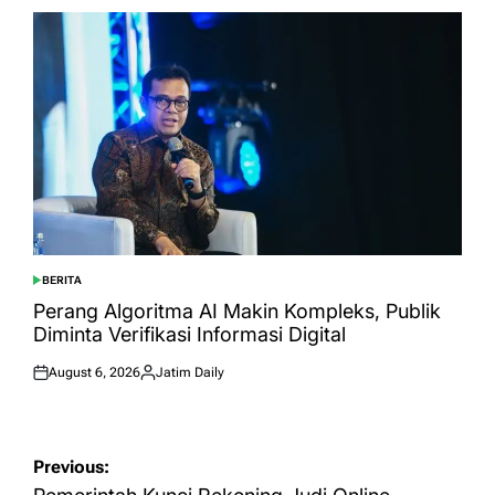
BERITA
POSTED
IN
Perang Algoritma AI Makin Kompleks, Publik
Diminta Verifikasi Informasi Digital
August 6, 2026
Jatim Daily
Posted
Posted
on
by
Post
Previous: