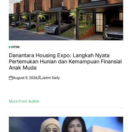
OPINI
POSTED
IN
Danantara Housing Expo: Langkah Nyata
Pertemukan Hunian dan Kemampuan Finansial
Anak Muda
August 9, 2026
Jatim Daily
Posted
Posted
on
by
More From Author