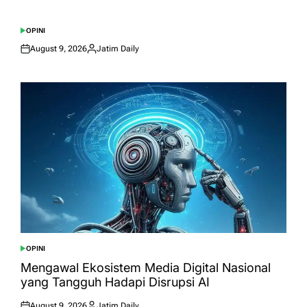
OPINI
POSTED
IN
August 9, 2026
Jatim Daily
Posted
Posted
on
by
OPINI
POSTED
IN
Mengawal Ekosistem Media Digital Nasional
yang Tangguh Hadapi Disrupsi AI
August 9, 2026
Jatim Daily