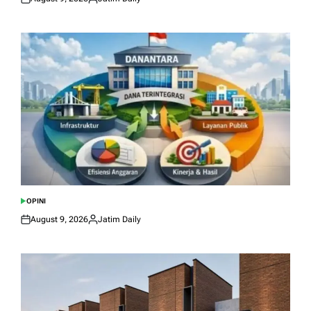
Posted
Posted
on
by
OPINI
POSTED
IN
August 9, 2026
Jatim Daily
Posted
Posted
on
by