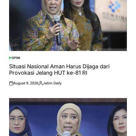
OPINI
POSTED
IN
Situasi Nasional Aman Harus Dijaga dari
Provokasi Jelang HUT ke-81 RI
August 9, 2026
Jatim Daily
Posted
Posted
on
by