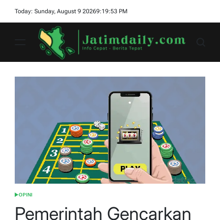
Skip
Today: Sunday, August 9 2026
9
:
19
:
54
PM
to
content
jatimdaily.com
OPINI
POSTED
IN
Pemerintah Gencarkan