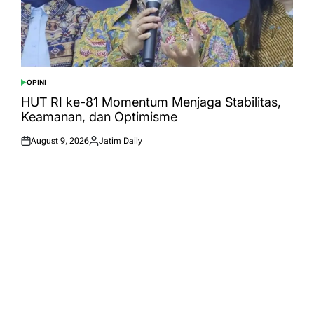
OPINI
POSTED
IN
HUT RI ke-81 Momentum Menjaga Stabilitas,
Keamanan, dan Optimisme
August 9, 2026
Jatim Daily
Posted
Posted
on
by