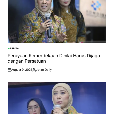
BERITA
POSTED
IN
Perayaan Kemerdekaan Dinilai Harus Dijaga
dengan Persatuan
August 9, 2026
Jatim Daily
Posted
Posted
on
by