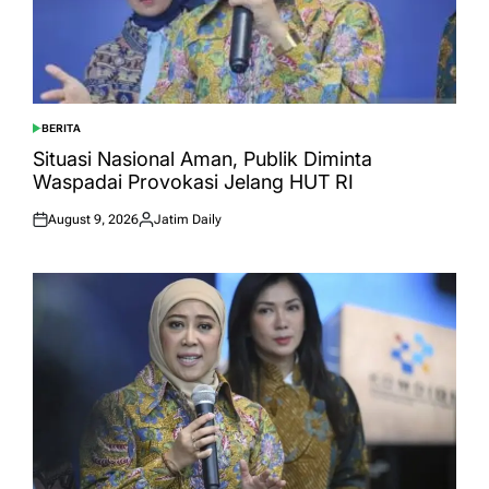
BERITA
POSTED
IN
Situasi Nasional Aman, Publik Diminta
Waspadai Provokasi Jelang HUT RI
August 9, 2026
Jatim Daily
Posted
Posted
on
by