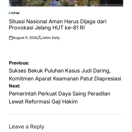
OPINI
POSTED
IN
Situasi Nasional Aman Harus Dijaga dari
Provokasi Jelang HUT ke-81 RI
August 9, 2026
Jatim Daily
Posted
Posted
on
by
Post
Previous:
navigation
Sukses Bekuk Puluhan Kasus Judi Daring,
Komitmen Aparat Keamanan Patut Diapresiasi
Next:
Pemerintah Perkuat Daya Saing Peradilan
Lewat Reformasi Gaji Hakim
Leave a Reply