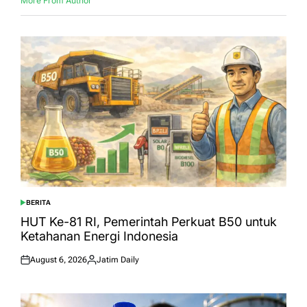
More From Author
BERITA
POSTED
IN
HUT Ke-81 RI, Pemerintah Perkuat B50 untuk
Ketahanan Energi Indonesia
August 6, 2026
Jatim Daily
Posted
Posted
on
by