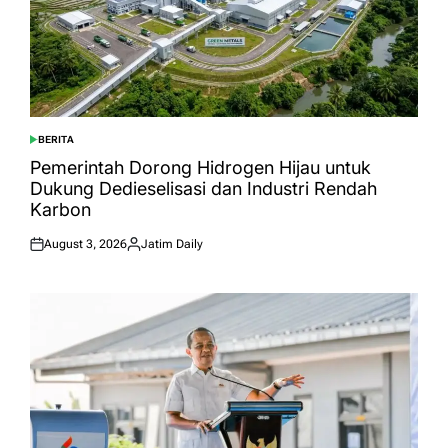
BERITA
POSTED
IN
Pemerintah Dorong Hidrogen Hijau untuk
Dukung Dedieselisasi dan Industri Rendah
Karbon
August 3, 2026
Jatim Daily
Posted
Posted
on
by