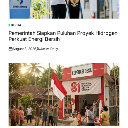
BERITA
POSTED
IN
Pemerintah Siapkan Puluhan Proyek Hidrogen
Perkuat Energi Bersih
August 3, 2026
Jatim Daily
Posted
Posted
on
by