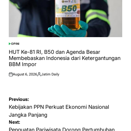
OPINI
POSTED
IN
HUT Ke-81 RI, B50 dan Agenda Besar
Membebaskan Indonesia dari Ketergantungan
BBM Impor
August 6, 2026
Jatim Daily
Posted
Posted
on
by
Post
Previous:
navigation
Kebijakan PPN Perkuat Ekonomi Nasional
Jangka Panjang
Next:
Penguatan Pariwisata Dorong Pertumbuhan