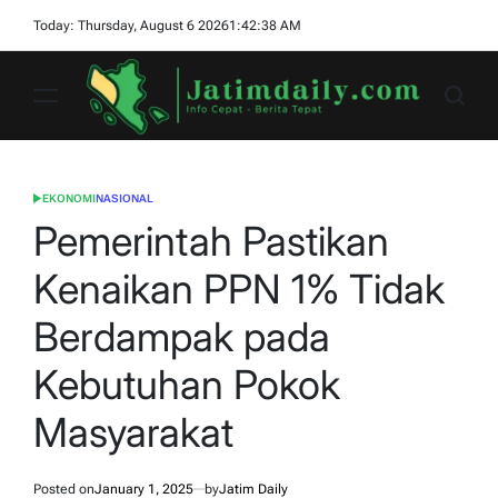
Skip
Today: Thursday, August 6 2026
1
:
42
:
39
AM
to
content
jatimdaily.com
EKONOMI
NASIONAL
POSTED
IN
Pemerintah Pastikan
Kenaikan PPN 1% Tidak
Berdampak pada
Kebutuhan Pokok
Masyarakat
Posted on
January 1, 2025
by
Jatim Daily