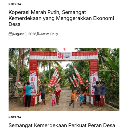
BERITA
POSTED
IN
Koperasi Merah Putih, Semangat
Kemerdekaan yang Menggerakkan Ekonomi
Desa
August 3, 2026
Jatim Daily
Posted
Posted
on
by
BERITA
POSTED
IN
Semangat Kemerdekaan Perkuat Peran Desa