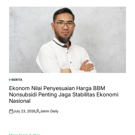
BERITA
POSTED
IN
Ekonom Nilai Penyesuaian Harga BBM
Nonsubsidi Penting Jaga Stabilitas Ekonomi
Nasional
July 23, 2026
Jatim Daily
Posted
Posted
on
by