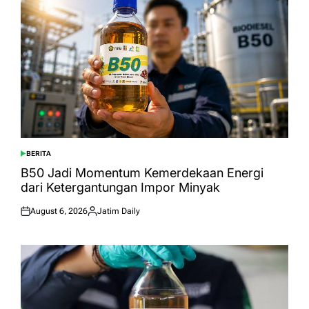
BERITA
POSTED
IN
B50 Jadi Momentum Kemerdekaan Energi
dari Ketergantungan Impor Minyak
August 6, 2026
Jatim Daily
Posted
Posted
on
by