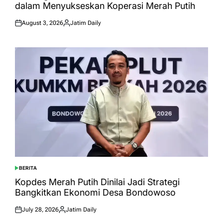
dalam Menyukseskan Koperasi Merah Putih
August 3, 2026
Jatim Daily
Posted
Posted
on
by
BERITA
POSTED
IN
Kopdes Merah Putih Dinilai Jadi Strategi
Bangkitkan Ekonomi Desa Bondowoso
July 28, 2026
Jatim Daily
Posted
Posted
on
by