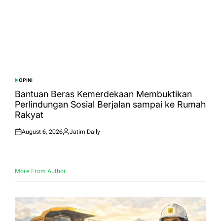
OPINI
POSTED
IN
Bantuan Beras Kemerdekaan Membuktikan
Perlindungan Sosial Berjalan sampai ke Rumah
Rakyat
August 6, 2026
Jatim Daily
Posted
Posted
on
by
More From Author