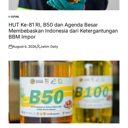
OPINI
POSTED
IN
HUT Ke-81 RI, B50 dan Agenda Besar
Membebaskan Indonesia dari Ketergantungan
BBM Impor
August 6, 2026
Jatim Daily
Posted
Posted
on
by