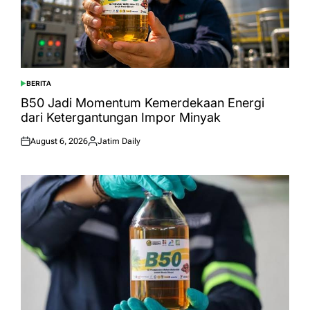
BERITA
POSTED
IN
B50 Jadi Momentum Kemerdekaan Energi
dari Ketergantungan Impor Minyak
August 6, 2026
Jatim Daily
Posted
Posted
on
by