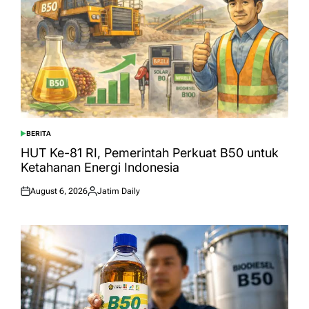
BERITA
POSTED
IN
HUT Ke-81 RI, Pemerintah Perkuat B50 untuk
Ketahanan Energi Indonesia
August 6, 2026
Jatim Daily
Posted
Posted
on
by