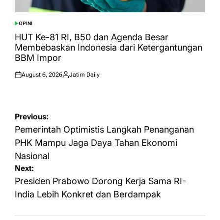
OPINI
POSTED
IN
HUT Ke-81 RI, B50 dan Agenda Besar
Membebaskan Indonesia dari Ketergantungan
BBM Impor
August 6, 2026
Jatim Daily
Posted
Posted
on
by
Post
Previous:
navigation
Pemerintah Optimistis Langkah Penanganan
PHK Mampu Jaga Daya Tahan Ekonomi
Nasional
Next:
Presiden Prabowo Dorong Kerja Sama RI-
India Lebih Konkret dan Berdampak