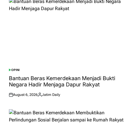
OPINI
POSTED
IN
Bantuan Beras Kemerdekaan Menjadi Bukti
Negara Hadir Menjaga Dapur Rakyat
August 6, 2026
Jatim Daily
Posted
Posted
on
by