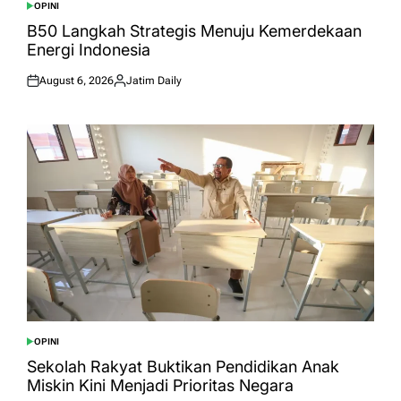
OPINI
POSTED
IN
B50 Langkah Strategis Menuju Kemerdekaan
Energi Indonesia
August 6, 2026
Jatim Daily
Posted
Posted
on
by
OPINI
POSTED
IN
Sekolah Rakyat Buktikan Pendidikan Anak
Miskin Kini Menjadi Prioritas Negara