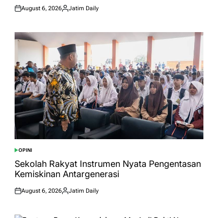
August 6, 2026
Jatim Daily
Posted
Posted
on
by
OPINI
POSTED
IN
Sekolah Rakyat Instrumen Nyata Pengentasan
Kemiskinan Antargenerasi
August 6, 2026
Jatim Daily
Posted
Posted
on
by