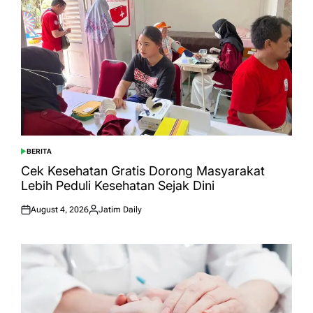
BERITA
POSTED
IN
Cek Kesehatan Gratis Dorong Masyarakat
Lebih Peduli Kesehatan Sejak Dini
August 4, 2026
Jatim Daily
Posted
Posted
on
by