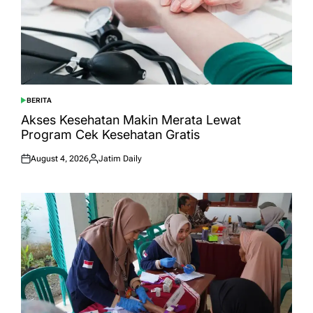
BERITA
POSTED
IN
Akses Kesehatan Makin Merata Lewat
Program Cek Kesehatan Gratis
August 4, 2026
Jatim Daily
Posted
Posted
on
by