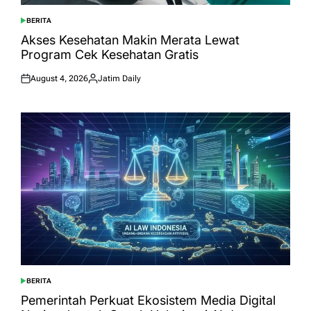
BERITA
POSTED
IN
Akses Kesehatan Makin Merata Lewat
Program Cek Kesehatan Gratis
August 4, 2026
Jatim Daily
Posted
Posted
on
by
BERITA
POSTED
IN
Pemerintah Perkuat Ekosistem Media Digital