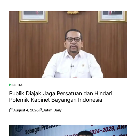
on
by
BERITA
POSTED
IN
Publik Diajak Jaga Persatuan dan Hindari
Polemik Kabinet Bayangan Indonesia
August 4, 2026
Jatim Daily
Posted
Posted
on
by