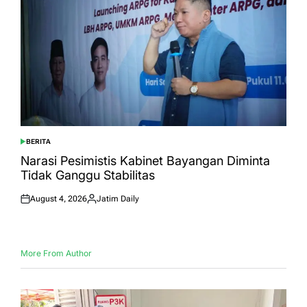
BERITA
POSTED
IN
Narasi Pesimistis Kabinet Bayangan Diminta
Tidak Ganggu Stabilitas
August 4, 2026
Jatim Daily
Posted
Posted
on
by
More From Author