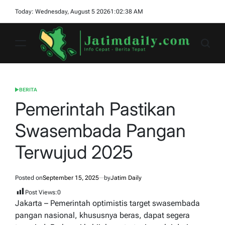
Skip
Today: Wednesday, August 5 2026
1
:
02
:
39
AM
to
content
jatimdaily.com
BERITA
POSTED
IN
Pemerintah Pastikan
Swasembada Pangan
Terwujud 2025
Posted on
September 15, 2025
by
Jatim Daily
Post Views:
0
Jakarta – Pemerintah optimistis target swasembada
pangan nasional, khususnya beras, dapat segera