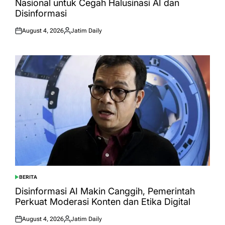
Nasional untuk Cegah Halusinasi AI dan
Disinformasi
August 4, 2026
Jatim Daily
Posted
Posted
on
by
BERITA
POSTED
IN
Disinformasi AI Makin Canggih, Pemerintah
Perkuat Moderasi Konten dan Etika Digital
August 4, 2026
Jatim Daily
Posted
Posted