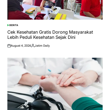
BERITA
POSTED
IN
Cek Kesehatan Gratis Dorong Masyarakat
Lebih Peduli Kesehatan Sejak Dini
August 4, 2026
Jatim Daily
Posted
Posted
on
by