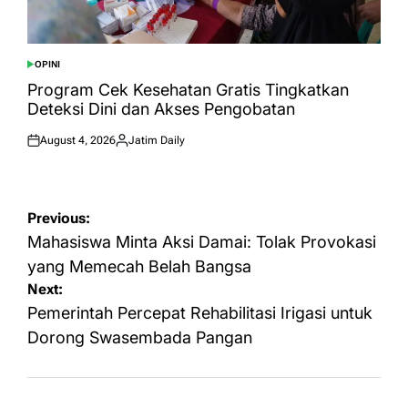
OPINI
POSTED
IN
Program Cek Kesehatan Gratis Tingkatkan
Deteksi Dini dan Akses Pengobatan
August 4, 2026
Jatim Daily
Posted
Posted
on
by
Post
Previous:
navigation
Mahasiswa Minta Aksi Damai: Tolak Provokasi
yang Memecah Belah Bangsa
Next:
Pemerintah Percepat Rehabilitasi Irigasi untuk
Dorong Swasembada Pangan