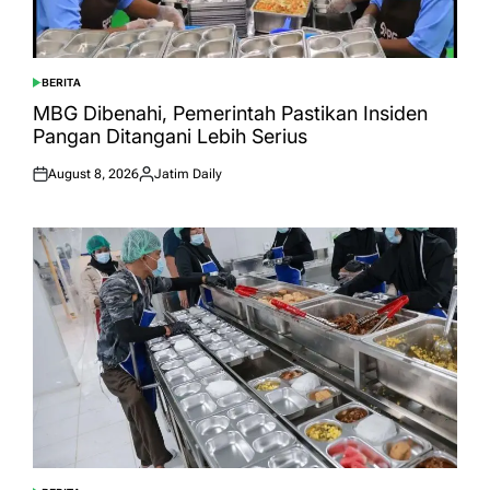
BERITA
POSTED
IN
MBG Dibenahi, Pemerintah Pastikan Insiden
Pangan Ditangani Lebih Serius
August 8, 2026
Jatim Daily
Posted
Posted
on
by