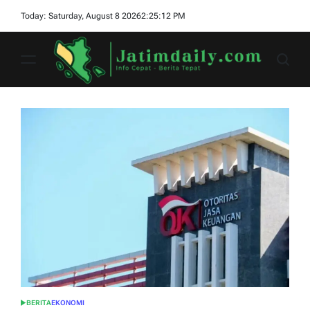
Skip
Today: Saturday, August 8 2026
2
:
25
:
13
PM
to
content
jatimdaily.com
BERITA
EKONOMI
POSTED