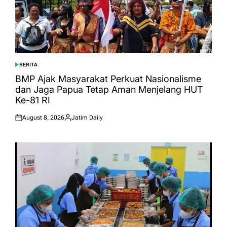
BERITA
POSTED
IN
BMP Ajak Masyarakat Perkuat Nasionalisme
dan Jaga Papua Tetap Aman Menjelang HUT
Ke-81 RI
August 8, 2026
Jatim Daily
Posted
Posted
on
by