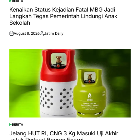
BERITA
POSTED
IN
Kenaikan Status Kejadian Fatal MBG Jadi
Langkah Tegas Pemerintah Lindungi Anak
Sekolah
August 8, 2026
Jatim Daily
Posted
Posted
on
by
BERITA
POSTED
IN
Jelang HUT RI, CNG 3 Kg Masuki Uji Akhir
untuk Perkuat Bauran Energi