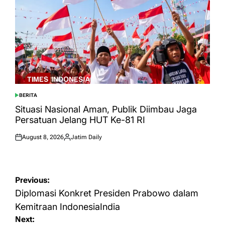
BERITA
POSTED
IN
Situasi Nasional Aman, Publik Diimbau Jaga
Persatuan Jelang HUT Ke-81 RI
August 8, 2026
Jatim Daily
Posted
Posted
on
by
Post
Previous:
navigation
Diplomasi Konkret Presiden Prabowo dalam
Kemitraan IndonesiaIndia
Next: