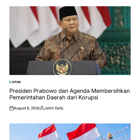
OPINI
POSTED
IN
Presiden Prabowo dan Agenda Membersihkan
Pemerintahan Daerah dari Korupsi
August 8, 2026
Jatim Daily
Posted
Posted
on
by