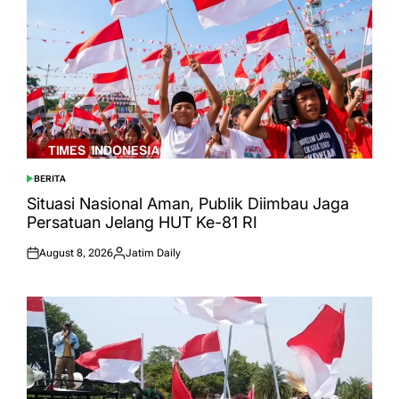
BERITA
POSTED
IN
Situasi Nasional Aman, Publik Diimbau Jaga
Persatuan Jelang HUT Ke-81 RI
August 8, 2026
Jatim Daily
Posted
Posted
on
by