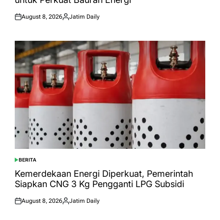
August 8, 2026
Jatim Daily
Posted
Posted
on
by
BERITA
POSTED
IN
Kemerdekaan Energi Diperkuat, Pemerintah
Siapkan CNG 3 Kg Pengganti LPG Subsidi
August 8, 2026
Jatim Daily
Posted
Posted
on
by