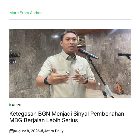
More From Author
OPINI
POSTED
IN
Ketegasan BGN Menjadi Sinyal Pembenahan
MBG Berjalan Lebih Serius
August 8, 2026
Jatim Daily
Posted
Posted
on
by