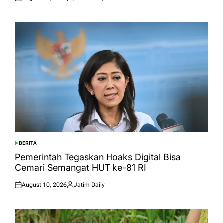
Posted
Posted
on
by
BERITA
POSTED
IN
Pemerintah Tegaskan Hoaks Digital Bisa
Cemari Semangat HUT ke-81 RI
August 10, 2026
Jatim Daily
Posted
Posted
on
by