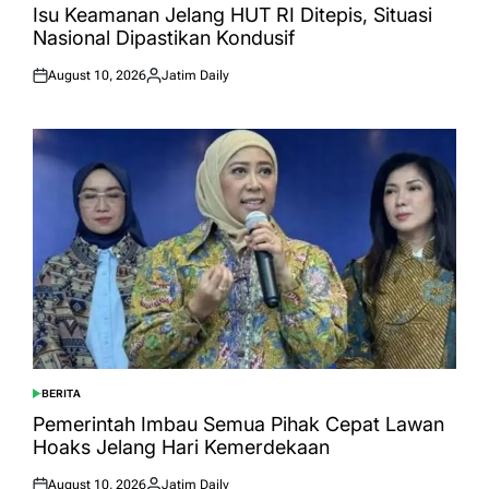
IN
Isu Keamanan Jelang HUT RI Ditepis, Situasi
Nasional Dipastikan Kondusif
August 10, 2026
Jatim Daily
Posted
Posted
on
by
BERITA
POSTED
IN
Pemerintah Imbau Semua Pihak Cepat Lawan
Hoaks Jelang Hari Kemerdekaan
August 10, 2026
Jatim Daily