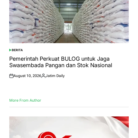
BERITA
POSTED
IN
Pemerintah Perkuat BULOG untuk Jaga
Swasembada Pangan dan Stok Nasional
August 10, 2026
Jatim Daily
Posted
Posted
on
by
More From Author