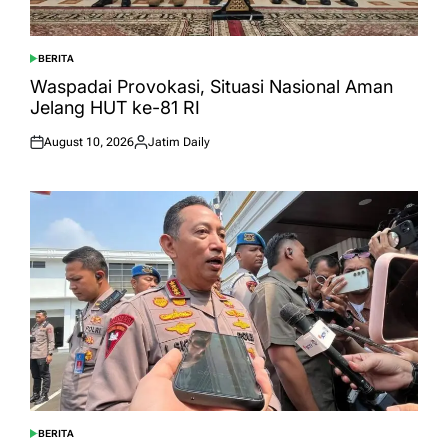
BERITA
POSTED
IN
Waspadai Provokasi, Situasi Nasional Aman
Jelang HUT ke-81 RI
August 10, 2026
Jatim Daily
Posted
Posted
on
by
BERITA
POSTED