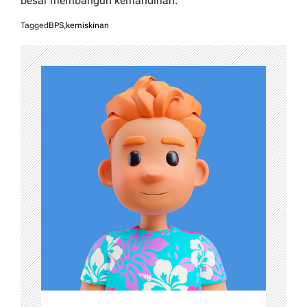
besar membangun kemandirian.
Tagged
BPS
,
kemiskinan