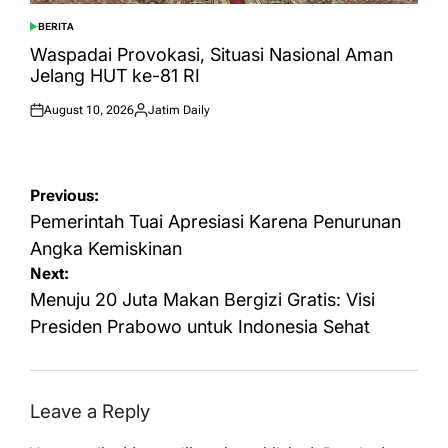
BERITA
POSTED
IN
Waspadai Provokasi, Situasi Nasional Aman
Jelang HUT ke-81 RI
August 10, 2026
Jatim Daily
Posted
Posted
on
by
Post
Previous:
navigation
Pemerintah Tuai Apresiasi Karena Penurunan
Angka Kemiskinan
Next:
Menuju 20 Juta Makan Bergizi Gratis: Visi
Presiden Prabowo untuk Indonesia Sehat
Leave a Reply