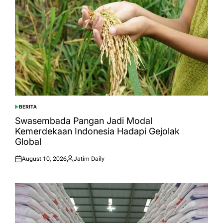
BERITA
POSTED
IN
Swasembada Pangan Jadi Modal
Kemerdekaan Indonesia Hadapi Gejolak
Global
August 10, 2026
Jatim Daily
Posted
Posted
on
by