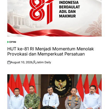
OPINI
POSTED
IN
HUT ke-81 RI Menjadi Momentum Menolak
Provokasi dan Memperkuat Persatuan
August 10, 2026
Jatim Daily
Posted
Posted
on
by