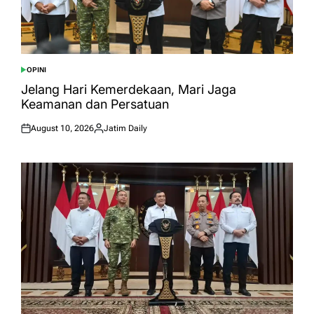
OPINI
POSTED
IN
Jelang Hari Kemerdekaan, Mari Jaga
Keamanan dan Persatuan
August 10, 2026
Jatim Daily
Posted
Posted
on
by