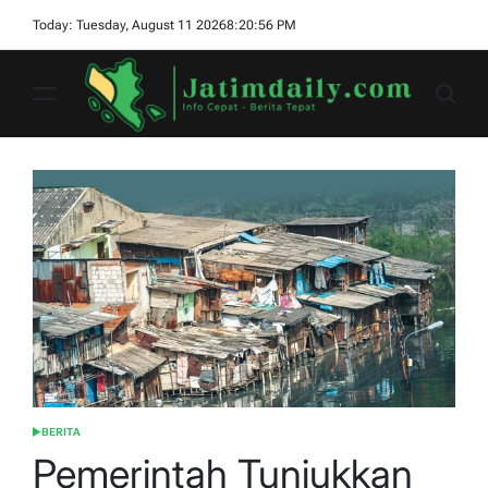
Skip
Today: Tuesday, August 11 2026
8
:
20
:
57
PM
to
content
jatimdaily.com
BERITA
POSTED
IN
Pemerintah Tunjukkan