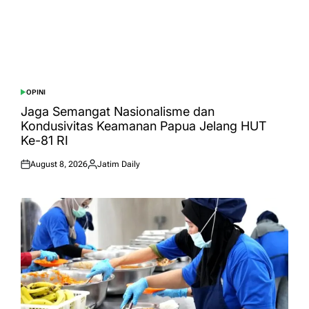
OPINI
POSTED
IN
Jaga Semangat Nasionalisme dan
Kondusivitas Keamanan Papua Jelang HUT
Ke-81 RI
August 8, 2026
Jatim Daily
Posted
Posted
on
by