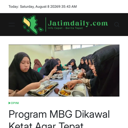
Skip
Today: Saturday, August 8 2026
9
:
35
:
45
AM
to
content
jatimdaily.com
OPINI
POSTED
IN
Program MBG Dikawal
Ketat Agar Tepat