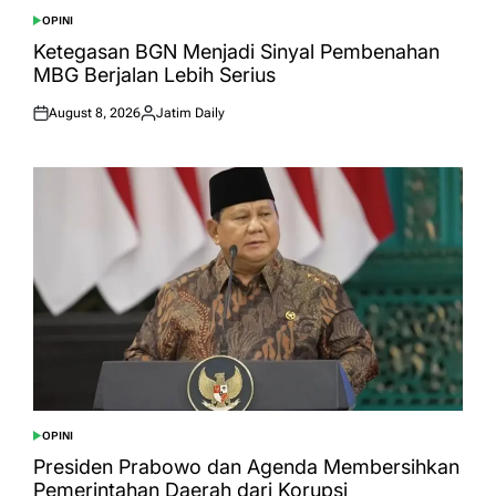
OPINI
POSTED
IN
Ketegasan BGN Menjadi Sinyal Pembenahan
MBG Berjalan Lebih Serius
August 8, 2026
Jatim Daily
Posted
Posted
on
by
OPINI
POSTED
IN
Presiden Prabowo dan Agenda Membersihkan
Pemerintahan Daerah dari Korupsi