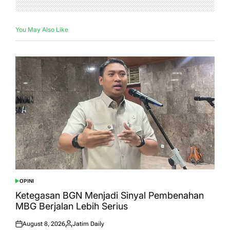
You May Also Like
OPINI
POSTED
IN
Ketegasan BGN Menjadi Sinyal Pembenahan
MBG Berjalan Lebih Serius
August 8, 2026
Jatim Daily
Posted
Posted