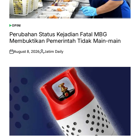
OPINI
POSTED
IN
Perubahan Status Kejadian Fatal MBG
Membuktikan Pemerintah Tidak Main-main
August 8, 2026
Jatim Daily
Posted
Posted
on
by