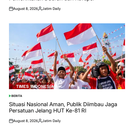
August 8, 2026
Jatim Daily
Posted
Posted
on
by
BERITA
POSTED
IN
Situasi Nasional Aman, Publik Diimbau Jaga
Persatuan Jelang HUT Ke-81 RI
August 8, 2026
Jatim Daily
Posted
Posted
on
by