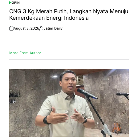
OPINI
POSTED
IN
CNG 3 Kg Merah Putih, Langkah Nyata Menuju
Kemerdekaan Energi Indonesia
August 8, 2026
Jatim Daily
Posted
Posted
on
by
More From Author