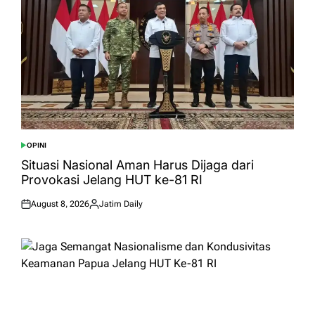
OPINI
POSTED
IN
Situasi Nasional Aman Harus Dijaga dari
Provokasi Jelang HUT ke-81 RI
August 8, 2026
Jatim Daily
Posted
Posted
on
by