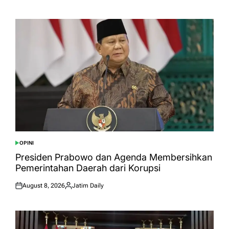
on
by
OPINI
POSTED
IN
Presiden Prabowo dan Agenda Membersihkan
Pemerintahan Daerah dari Korupsi
August 8, 2026
Jatim Daily
Posted
Posted
on
by