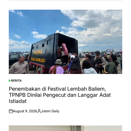
BERITA
POSTED
IN
Penembakan di Festival Lembah Baliem,
TPNPB Dinilai Pengecut dan Langgar Adat
Istiadat
August 9, 2026
Jatim Daily
Posted
Posted
on
by