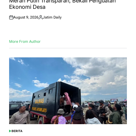
Merah Putih Transparan, Bekali Penguatan
Ekonomi Desa
August 9, 2026
Jatim Daily
Posted
Posted
on
by
More From Author
BERITA
POSTED