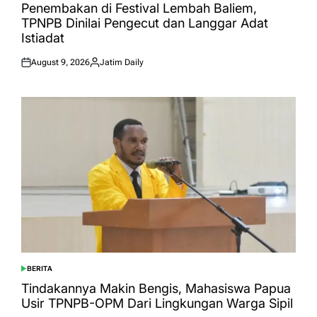
IN
Penembakan di Festival Lembah Baliem,
TPNPB Dinilai Pengecut dan Langgar Adat
Istiadat
August 9, 2026
Jatim Daily
Posted
Posted
on
by
BERITA
POSTED
IN
Tindakannya Makin Bengis, Mahasiswa Papua
Usir TPNPB-OPM Dari Lingkungan Warga Sipil