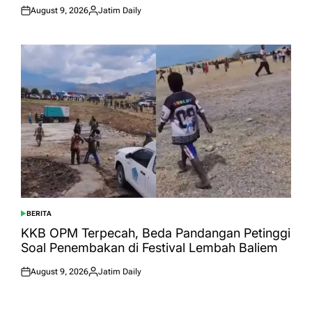
August 9, 2026
Jatim Daily
Posted
Posted
on
by
BERITA
POSTED
IN
KKB OPM Terpecah, Beda Pandangan Petinggi
Soal Penembakan di Festival Lembah Baliem
August 9, 2026
Jatim Daily
Posted
Posted
on
by