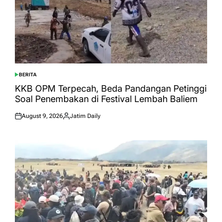
BERITA
POSTED
IN
KKB OPM Terpecah, Beda Pandangan Petinggi
Soal Penembakan di Festival Lembah Baliem
August 9, 2026
Jatim Daily
Posted
Posted
on
by