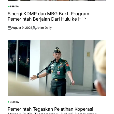
BERITA
POSTED
IN
Sinergi KDMP dan MBG Bukti Program
Pemerintah Berjalan Dari Hulu ke Hilir
August 9, 2026
Jatim Daily
Posted
Posted
on
by
BERITA
POSTED
IN
Pemerintah Tegaskan Pelatihan Koperasi