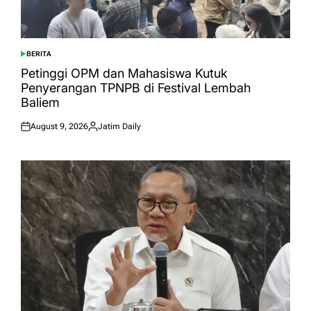
BERITA
POSTED
IN
Petinggi OPM dan Mahasiswa Kutuk
Penyerangan TPNPB di Festival Lembah
Baliem
August 9, 2026
Jatim Daily
Posted
Posted
on
by