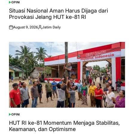
OPINI
POSTED
IN
Situasi Nasional Aman Harus Dijaga dari
Provokasi Jelang HUT ke-81 RI
August 9, 2026
Jatim Daily
Posted
Posted
on
by
OPINI
POSTED
IN
HUT RI ke-81 Momentum Menjaga Stabilitas,
Keamanan, dan Optimisme