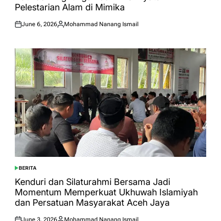
Pelestarian Alam di Mimika
June 6, 2026
Mohammad Nanang Ismail
Posted
Posted
on
by
BERITA
POSTED
IN
Kenduri dan Silaturahmi Bersama Jadi
Momentum Memperkuat Ukhuwah Islamiyah
dan Persatuan Masyarakat Aceh Jaya
June 3, 2026
Mohammad Nanang Ismail