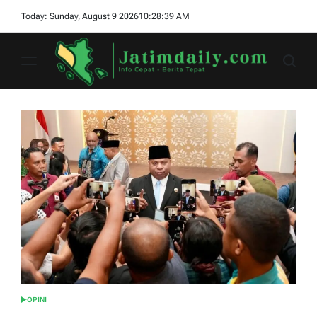
Skip
Today: Sunday, August 9 2026
10
:
28
:
40
AM
to
content
jatimdaily.com
OPINI
POSTED
IN