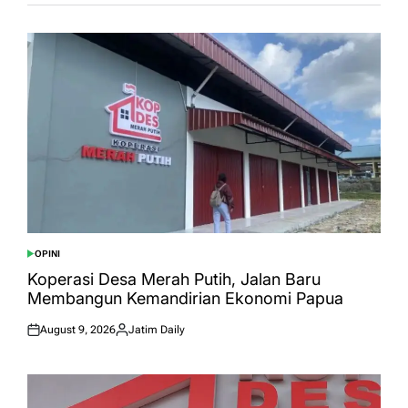
OPINI
POSTED
IN
Koperasi Desa Merah Putih, Jalan Baru
Membangun Kemandirian Ekonomi Papua
August 9, 2026
Jatim Daily
Posted
Posted
on
by