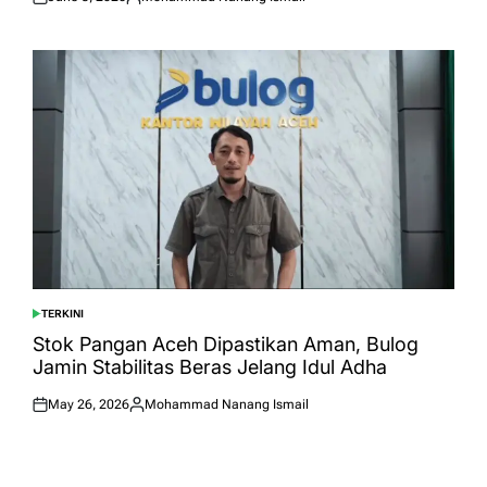
Posted
Posted
on
by
TERKINI
POSTED
IN
Stok Pangan Aceh Dipastikan Aman, Bulog
Jamin Stabilitas Beras Jelang Idul Adha
May 26, 2026
Mohammad Nanang Ismail
Posted
Posted
on
by