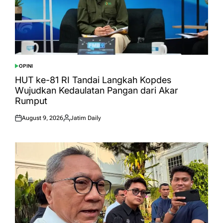
OPINI
POSTED
IN
HUT ke-81 RI Tandai Langkah Kopdes
Wujudkan Kedaulatan Pangan dari Akar
Rumput
August 9, 2026
Jatim Daily
Posted
Posted
on
by