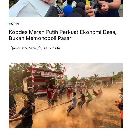
OPINI
POSTED
IN
Kopdes Merah Putih Perkuat Ekonomi Desa,
Bukan Memonopoli Pasar
August 9, 2026
Jatim Daily
Posted
Posted
on
by