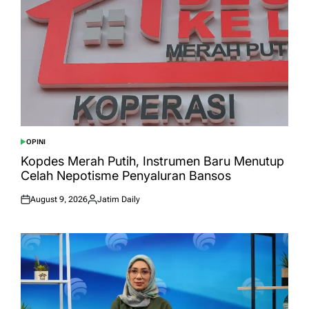
OPINI
POSTED
IN
Kopdes Merah Putih, Instrumen Baru Menutup
Celah Nepotisme Penyaluran Bansos
August 9, 2026
Jatim Daily
Posted
Posted
on
by