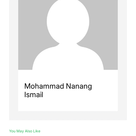
Mohammad Nanang
Ismail
You May Also Like