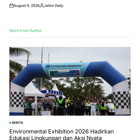
August 9, 2026
Jatim Daily
Posted
Posted
on
by
More From Author
BERITA
POSTED
IN
Environmental Exhibition 2026 Hadirkan
Edukasi Lingkungan dan Aksi Nyata