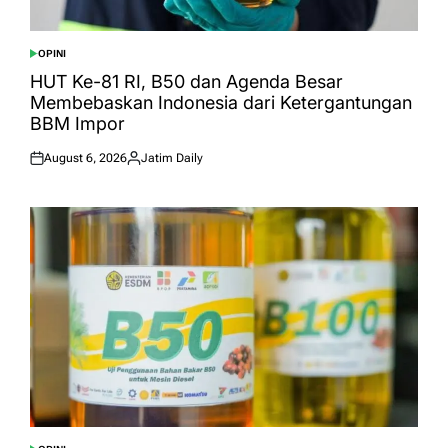
OPINI
POSTED
IN
HUT Ke-81 RI, B50 dan Agenda Besar
Membebaskan Indonesia dari Ketergantungan
BBM Impor
August 6, 2026
Jatim Daily
Posted
Posted
on
by