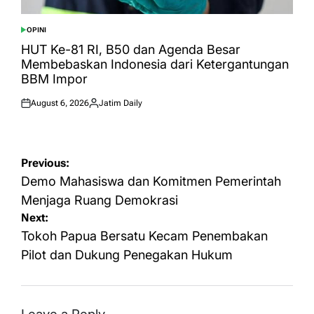
OPINI
POSTED
IN
HUT Ke-81 RI, B50 dan Agenda Besar
Membebaskan Indonesia dari Ketergantungan
BBM Impor
August 6, 2026
Jatim Daily
Posted
Posted
on
by
Post
Previous:
navigation
Demo Mahasiswa dan Komitmen Pemerintah
Menjaga Ruang Demokrasi
Next:
Tokoh Papua Bersatu Kecam Penembakan
Pilot dan Dukung Penegakan Hukum