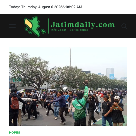
Skip
Today: Thursday, August 6 2026
6
:
08
:
03
AM
to
content
jatimdaily.com
OPINI
POSTED