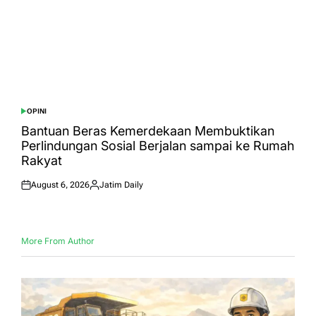
OPINI
POSTED
IN
Bantuan Beras Kemerdekaan Membuktikan
Perlindungan Sosial Berjalan sampai ke Rumah
Rakyat
August 6, 2026
Jatim Daily
Posted
Posted
on
by
More From Author