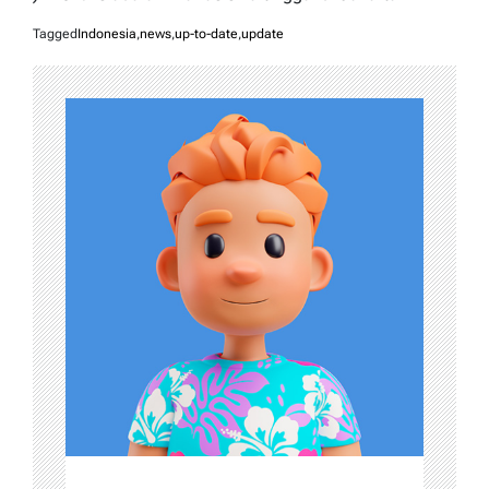
Tagged
Indonesia
,
news
,
up-to-date
,
update