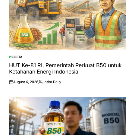
BERITA
POSTED
IN
HUT Ke-81 RI, Pemerintah Perkuat B50 untuk
Ketahanan Energi Indonesia
August 6, 2026
Jatim Daily
Posted
Posted
on
by