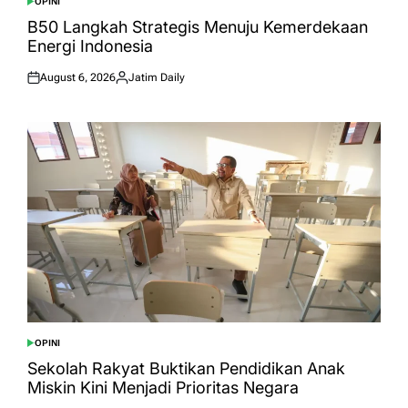
OPINI
POSTED
IN
B50 Langkah Strategis Menuju Kemerdekaan
Energi Indonesia
August 6, 2026
Jatim Daily
Posted
Posted
on
by
OPINI
POSTED
IN
Sekolah Rakyat Buktikan Pendidikan Anak
Miskin Kini Menjadi Prioritas Negara