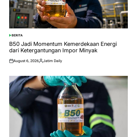
BERITA
POSTED
IN
B50 Jadi Momentum Kemerdekaan Energi
dari Ketergantungan Impor Minyak
August 6, 2026
Jatim Daily
Posted
Posted
on
by