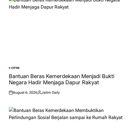
OPINI
POSTED
IN
Bantuan Beras Kemerdekaan Menjadi Bukti
Negara Hadir Menjaga Dapur Rakyat
August 6, 2026
Jatim Daily
Posted
Posted
on
by