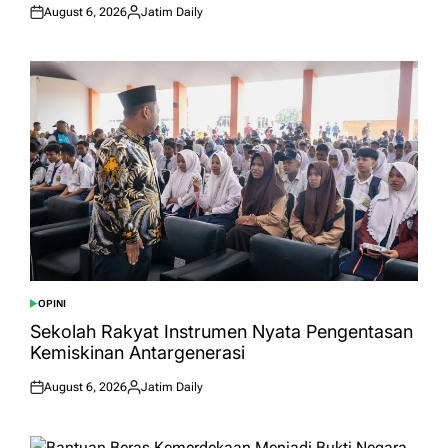
August 6, 2026
Jatim Daily
Posted
Posted
on
by
OPINI
POSTED
IN
Sekolah Rakyat Instrumen Nyata Pengentasan
Kemiskinan Antargenerasi
August 6, 2026
Jatim Daily
Posted
Posted
on
by