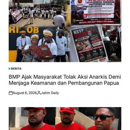
BERITA
POSTED
IN
BMP Ajak Masyarakat Tolak Aksi Anarkis Demi
Menjaga Keamanan dan Pembangunan Papua
August 6, 2026
Jatim Daily
Posted
Posted
on
by