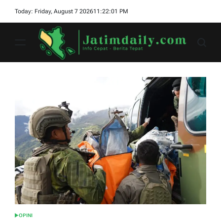
Skip
Today: Friday, August 7 2026
11
:
22
:
02
PM
to
content
jatimdaily.com
OPINI
POSTED