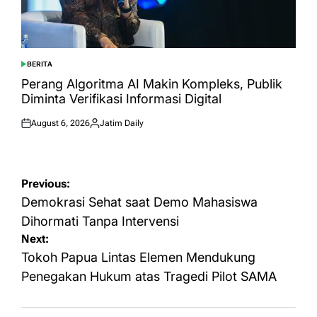
BERITA
POSTED
IN
Perang Algoritma AI Makin Kompleks, Publik
Diminta Verifikasi Informasi Digital
August 6, 2026
Jatim Daily
Posted
Posted
on
by
Post
Previous:
navigation
Demokrasi Sehat saat Demo Mahasiswa
Dihormati Tanpa Intervensi
Next:
Tokoh Papua Lintas Elemen Mendukung
Penegakan Hukum atas Tragedi Pilot SAMA