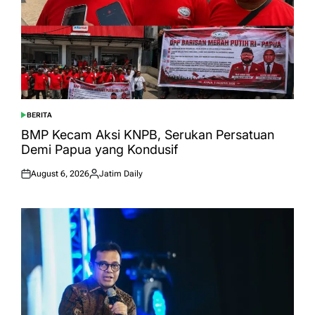
BERITA
POSTED
IN
BMP Kecam Aksi KNPB, Serukan Persatuan
Demi Papua yang Kondusif
August 6, 2026
Jatim Daily
Posted
Posted
on
by