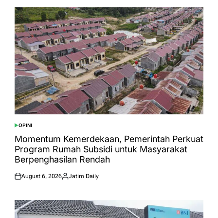
OPINI
POSTED
IN
Momentum Kemerdekaan, Pemerintah Perkuat
Program Rumah Subsidi untuk Masyarakat
Berpenghasilan Rendah
August 6, 2026
Jatim Daily
Posted
Posted
on
by