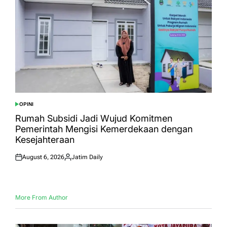
OPINI
POSTED
IN
Rumah Subsidi Jadi Wujud Komitmen
Pemerintah Mengisi Kemerdekaan dengan
Kesejahteraan
August 6, 2026
Jatim Daily
Posted
Posted
on
by
More From Author