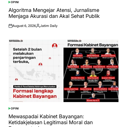
OPINI
POSTED
IN
Algoritma Mengejar Atensi, Jurnalisme
Menjaga Akurasi dan Akal Sehat Publik
August 6, 2026
Jatim Daily
Posted
Posted
on
by
OPINI
POSTED
IN
Mewaspadai Kabinet Bayangan:
Ketidakjelasan Legitimasi Moral dan