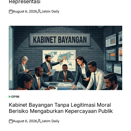
Representasi
August 6, 2026
Jatim Daily
Posted
Posted
on
by
OPINI
POSTED
IN
Kabinet Bayangan Tanpa Legitimasi Moral
Berisiko Mengaburkan Kepercayaan Publik
August 6, 2026
Jatim Daily
Posted
Posted
on
by