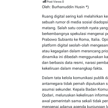
Post Views:
0
Oleh: Burhanuddin Husin *)
Ruang digital sering kali melahirkan k
sebuah rumor di media sosial diadopsi 
matang. Salah satu contoh nyata yan
berkembangnya spekulasi mengenai p
Prabowo Subianto ke Roma, Italia. Op
platform digital seolah-olah menge
atau kegagalan dalam merancang prior
dinamika ini dibedah menggunakan kac
dan berbasis data resmi, narasi pembat
kekeliruan dalam menangkap fakta.
Dalam tata kelola komunikasi publik 
antarnegara tidak pernah diputuskan 
asumsi sekunder. Kepala Badan Kom
Qodari, meluruskan kekeliruan inform
awal pemerintah sama sekali tidak pe
mengenai adanya agenda kunjungan luar