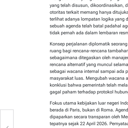
yang telah disusun, dikoordinasikan, d
otoritas terkait memang hanya ditujukan 
terlihat adanya lompatan logika yang
sebuah agenda telah batal padahal
tidak pernah ada dalam lembaran res
Konsep perjalanan diplomatik seora
ruang bagi rencana-rencana tambahan
sebagaimana ditegaskan oleh manajem
rencana alternatif yang muncul selama
sebagai wacana internal sampai ada 
masyarakat luas. Mengubah wacana at
konklusi bahwa pemerintah telah mel
gagal paham terhadap protokol hubung
Fokus utama kebijakan luar negeri In
berada di Paris, bukan di Roma. Agen
dipaparkan secara transparan oleh Men
tepatnya sejak 22 April 2026. Pernyat