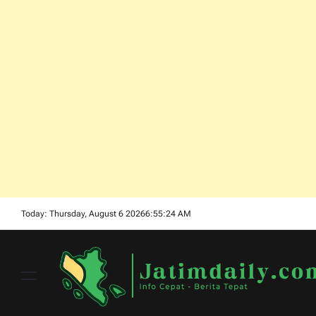
Skip
Today: Thursday, August 6 2026
6
:
55
:
25
AM
to
content
Menu