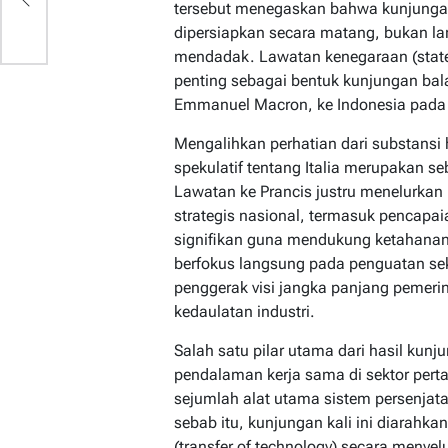
if
tersebut menegaskan bahwa kunjungan
dipersiapkan secara matang, bukan lan
mendadak. Lawatan kenegaraan (state 
penting sebagai bentuk kunjungan bala
Emmanuel Macron, ke Indonesia pada
Mengalihkan perhatian dari substansi h
spekulatif tentang Italia merupakan se
Lawatan ke Prancis justru menelurkan 
strategis nasional, termasuk pencapaia
signifikan guna mendukung ketahanan 
berfokus langsung pada penguatan sek
penggerak visi jangka panjang pemerin
kedaulatan industri.
Salah satu pilar utama dari hasil kun
pendalaman kerja sama di sektor per
sejumlah alat utama sistem persenjataa
sebab itu, kunjungan kali ini diarahk
(transfer of technology) secara menye