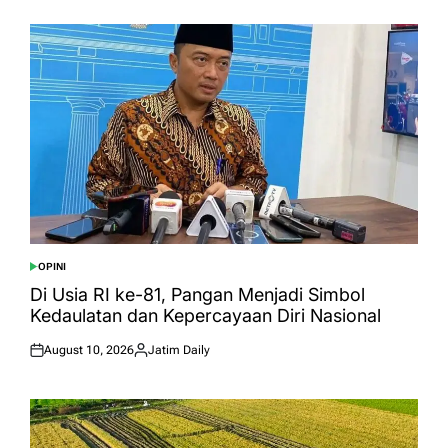
on
by
OPINI
POSTED
IN
Di Usia RI ke-81, Pangan Menjadi Simbol
Kedaulatan dan Kepercayaan Diri Nasional
August 10, 2026
Jatim Daily
Posted
Posted
on
by