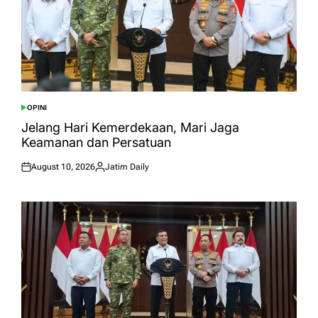
OPINI
POSTED
IN
Jelang Hari Kemerdekaan, Mari Jaga
Keamanan dan Persatuan
August 10, 2026
Jatim Daily
Posted
Posted
on
by