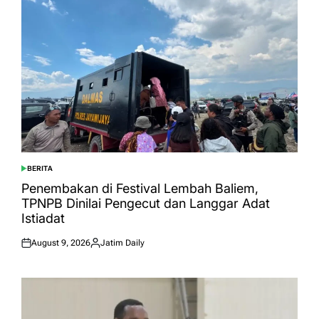
BERITA
POSTED
IN
Penembakan di Festival Lembah Baliem,
TPNPB Dinilai Pengecut dan Langgar Adat
Istiadat
August 9, 2026
Jatim Daily
Posted
Posted
on
by