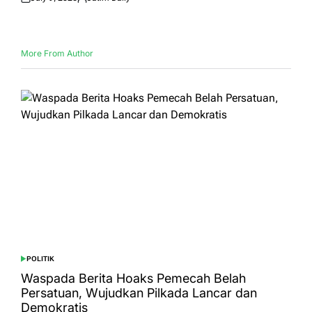
Posted
Posted
on
by
More From Author
POLITIK
POSTED
IN
Waspada Berita Hoaks Pemecah Belah
Persatuan, Wujudkan Pilkada Lancar dan
Demokratis