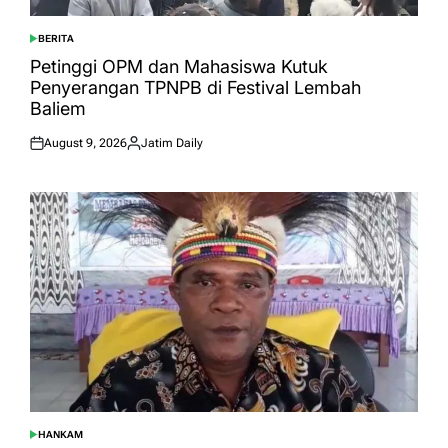
BERITA
POSTED
IN
Petinggi OPM dan Mahasiswa Kutuk
Penyerangan TPNPB di Festival Lembah
Baliem
August 9, 2026
Jatim Daily
Posted
Posted
on
by
HANKAM
POSTED