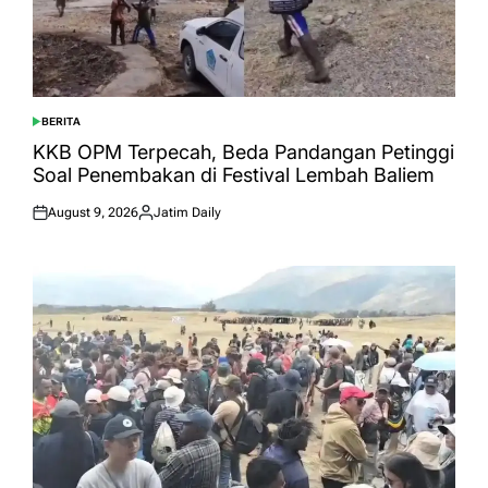
BERITA
POSTED
IN
KKB OPM Terpecah, Beda Pandangan Petinggi
Soal Penembakan di Festival Lembah Baliem
August 9, 2026
Jatim Daily
Posted
Posted
on
by