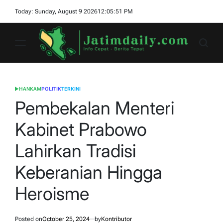
Skip
Today: Sunday, August 9 2026
12
:
05
:
52
PM
to
content
jatimdaily.com
HANKAM
POLITIK
TERKINI
POSTED
IN
Pembekalan Menteri
Kabinet Prabowo
Lahirkan Tradisi
Keberanian Hingga
Heroisme
Posted on
October 25, 2024
by
Kontributor