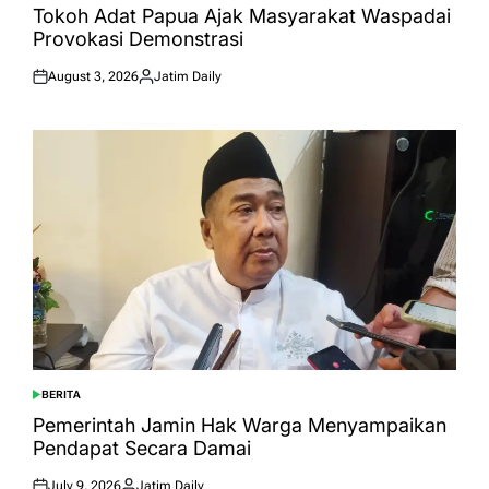
IN
Tokoh Adat Papua Ajak Masyarakat Waspadai
Provokasi Demonstrasi
August 3, 2026
Jatim Daily
Posted
Posted
on
by
BERITA
POSTED
IN
Pemerintah Jamin Hak Warga Menyampaikan
Pendapat Secara Damai
July 9, 2026
Jatim Daily