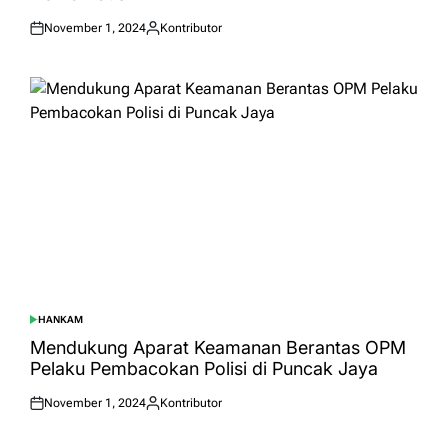
November 1, 2024
Kontributor
Posted
Posted
on
by
HANKAM
POSTED
IN
Mendukung Aparat Keamanan Berantas OPM
Pelaku Pembacokan Polisi di Puncak Jaya
November 1, 2024
Kontributor
Posted
Posted
on
by