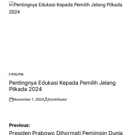
POLITIK
POSTED
IN
Pentingnya Edukasi Kepada Pemilih Jelang
Pilkada 2024
November 1, 2024
Kontributor
Posted
Posted
on
by
Post
Previous:
navigation
Presiden Prabowo Dihormati Pemimpin Dunia