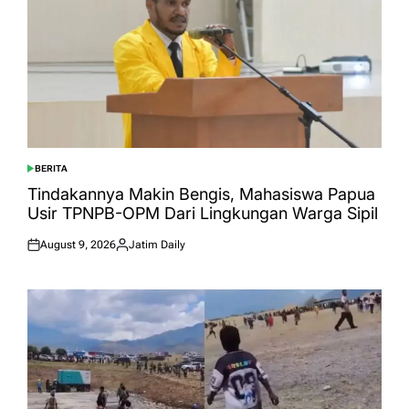
BERITA
POSTED
IN
Tindakannya Makin Bengis, Mahasiswa Papua
Usir TPNPB-OPM Dari Lingkungan Warga Sipil
August 9, 2026
Jatim Daily
Posted
Posted
on
by