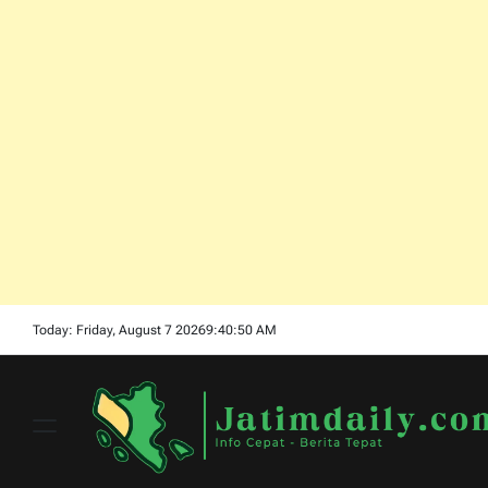
Skip
Today: Friday, August 7 2026
9
:
40
:
51
AM
to
content
Menu