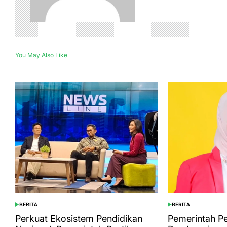
You May Also Like
BERITA
BERITA
POSTED
POSTED
IN
IN
Perkuat Ekosistem Pendidikan
Pemerintah P