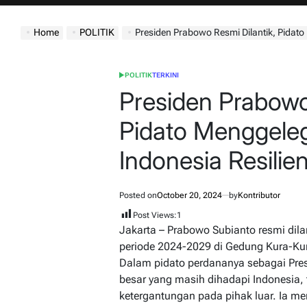
jatimdaily.com
Home
POLITIK
Presiden Prabowo Resmi Dilantik, Pidato Me
POLITIK
TERKINI
POSTED
IN
Presiden Prabowo
Pidato Menggele
Indonesia Resilie
Posted on
October 20, 2024
by
Kontributor
Post Views:
1
Jakarta – Prabowo Subianto resmi dila
periode 2024-2029 di Gedung Kura-Ku
Dalam pidato perdananya sebagai Pres
besar yang masih dihadapi Indonesia,
ketergantungan pada pihak luar. Ia