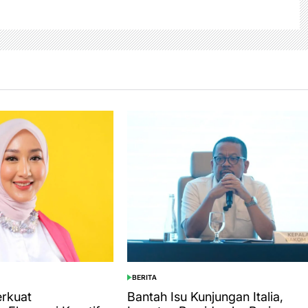
BERITA
POSTED
IN
erkuat
Bantah Isu Kunjungan Italia,