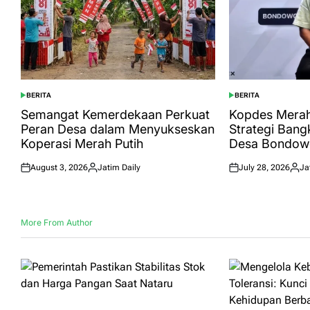
BERITA
BERITA
POSTED
POSTED
IN
IN
Semangat Kemerdekaan Perkuat
Kopdes Merah 
Peran Desa dalam Menyukseskan
Strategi Bang
Koperasi Merah Putih
Desa Bondow
August 3, 2026
Jatim Daily
July 28, 2026
Ja
Posted
Posted
Posted
Post
on
by
on
by
More From Author