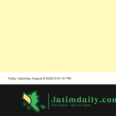
Skip
Today: Saturday, August 8 2026
10
:
01
:
48
PM
to
content
Menu