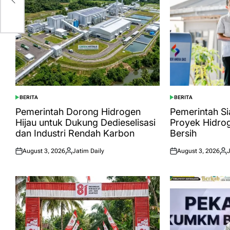
BERITA
BERITA
POSTED
POSTED
IN
IN
Pemerintah Dorong Hidrogen
Pemerintah S
Hijau untuk Dukung Dedieselisasi
Proyek Hidrog
dan Industri Rendah Karbon
Bersih
August 3, 2026
Jatim Daily
August 3, 2026
J
Posted
Posted
Posted
Pos
on
by
on
by