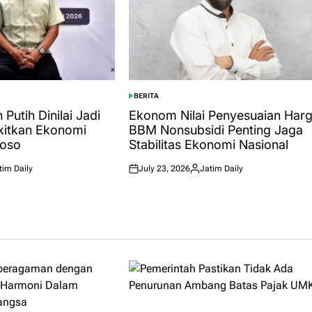
BERITA
POSTED
IN
Putih Dinilai Jadi
Ekonom Nilai Penyesuaian Har
kitkan Ekonomi
BBM Nonsubsidi Penting Jaga
oso
Stabilitas Ekonomi Nasional
tim Daily
July 23, 2026
Jatim Daily
ed
Posted
Posted
on
by