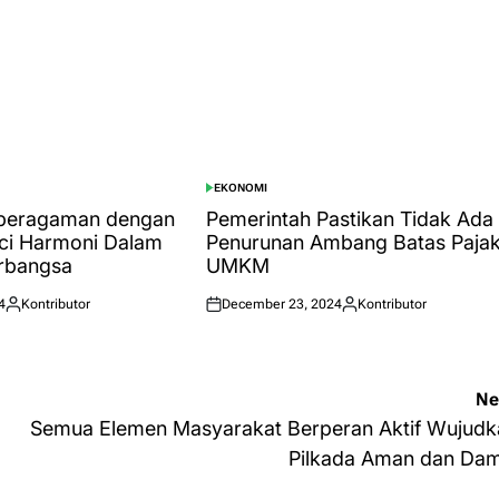
EKONOMI
POSTED
IN
eberagaman dengan
Pemerintah Pastikan Tidak Ada
nci Harmoni Dalam
Penurunan Ambang Batas Paja
rbangsa
UMKM
4
Kontributor
December 23, 2024
Kontributor
Posted
Posted
Posted
by
on
by
Ne
Semua Elemen Masyarakat Berperan Aktif Wujudk
Pilkada Aman dan Dam