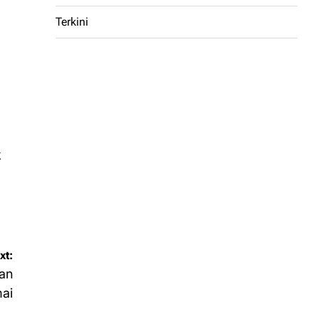
Terkini
k
xt:
an
ai