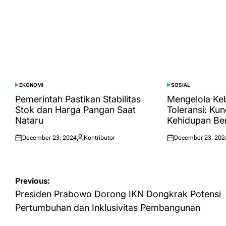
EKONOMI
SOSIAL
POSTED
POSTED
IN
IN
Pemerintah Pastikan Stabilitas
Mengelola K
Stok dan Harga Pangan Saat
Toleransi: Ku
Nataru
Kehidupan Be
December 23, 2024
Kontributor
December 23, 202
Posted
Posted
Posted
on
by
on
Post
Previous:
navigation
Presiden Prabowo Dorong IKN Dongkrak Potensi
Pertumbuhan dan Inklusivitas Pembangunan