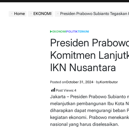
jatimdaily.com
Home
EKONOMI
Presiden Prabowo Subianto Tegaskan Komit
EKONOMI
POLITIK
TERKINI
POSTED
IN
Presiden Prabow
Komitmen Lanju
IKN Nusantara
Posted on
October 31, 2024
by
Kontributor
Post Views:
4
Jakarta – Presiden Prabowo Subianto
melanjutkan pembangunan Ibu Kota Ne
diharapkan dapat mengurangi beban P
kegiatan ekonomi. Prabowo menekanka
nasional yang harus diselesaikan.