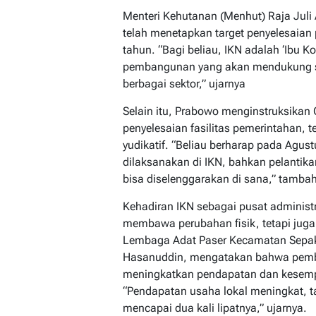
Menteri Kehutanan (Menhut) Raja Jul
telah menetapkan target penyelesai
tahun. “Bagi beliau, IKN adalah ‘Ibu K
pembangunan yang akan mendukung st
berbagai sektor,” ujarnya
Selain itu, Prabowo menginstruksikan
penyelesaian fasilitas pemerintahan, 
yudikatif. “Beliau berharap pada Agu
dilaksanakan di IKN, bahkan pelantik
bisa diselenggarakan di sana,” tambah
Kehadiran IKN sebagai pusat administr
membawa perubahan fisik, tetapi juga
Lembaga Adat Paser Kecamatan Sepak
Hasanuddin, mengatakan bahwa pember
meningkatkan pendapatan dan kesempa
“Pendapatan usaha lokal meningkat, tad
mencapai dua kali lipatnya,” ujarnya.