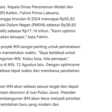
stasi. Kepala Dinas Penanaman Modal dan
SP) Kaltim, Fahmi Prima Laksana,
hingga triwulan III 2024 mencapai Rp55,82
 Modal Dalam Negeri (PMDN) sebesar Rp38,65
A) sebesar Rp17,16 triliun. “Kami optimis
 akan tercapai,” kata Fahmi.
proyek IKN sangat penting untuk pemerataan
a memerlukan waktu. “Saya bertekad untuk
unan IKN. Kalau bisa, kita percepat,”
a di IKN, 12 Agustus lalu. Dengan optimisme
n selesai tepat waktu dan membawa perubahan
n IKN akan selesai sesuai target dan dapat
aan ekonomi di luar Pulau Jawa. Presiden
mbangunan IKN akan terus menjadi prioritas
emerintahan baru yang modern dan