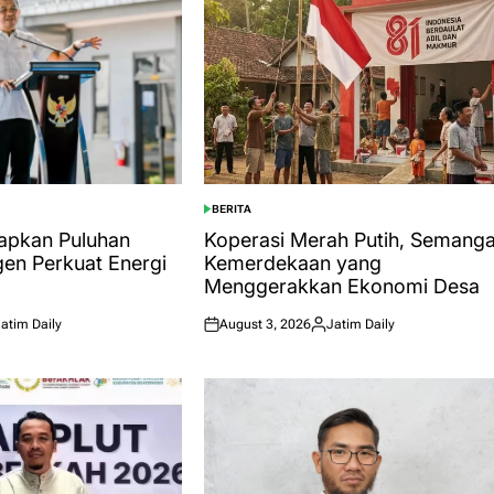
BERITA
POSTED
IN
iapkan Puluhan
Koperasi Merah Putih, Semanga
en Perkuat Energi
Kemerdekaan yang
Menggerakkan Ekonomi Desa
atim Daily
August 3, 2026
Jatim Daily
ted
Posted
Posted
on
by